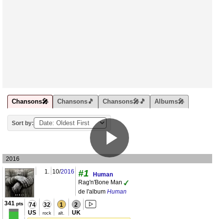
Chansons🎤
Chansons🎵
Chansons🎤🎵
Albums🎤
Sort by:
2016
1.
10/
2016
#1
Human
Rag'n'Bone Man
de l'album
Human
341
pts
74
32
1
2
US
UK
rock
alt.