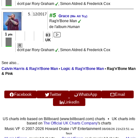
écrit par Rory Graham
, Simon Aldred & Frederick Cox
5.
12/2017
#5
Grace
(We All Try)
Rag'n'Bone Man
de l'album
Human
1
pts
83
UK
R
écrit par Rory Graham
, Simon Aldred & Frederick Cox
See also...
Calvin Harris & Rag'n'Bone Man
•
Logic & Rag'n'Bone Man
• Rag'n'Bone Man
& Pink
Facebook
Twitter
WhatsApp
Email
LinkedIn
US charts info based on Billboard (www.billboard.com) charts • UK charts info
based on
The Official UK Charts Company
's charts
Music VF © 2007-2026 Howard Drake / VF Entertainment
08/08/26 21h23:51 xx
faux