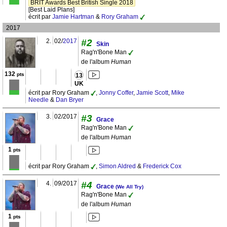
BRIT Awards Best British Single 2018
[Best Laid Plans]
écrit par
Jamie Hartman
&
Rory Graham
2017
2.
02/
2017
#2
Skin
Rag'n'Bone Man
de l'album
Human
132
pts
13
UK
écrit par Rory Graham
,
Jonny Coffer
,
Jamie Scott
,
Mike
Needle
&
Dan Bryer
3.
02/2017
#3
Grace
Rag'n'Bone Man
de l'album
Human
1
pts
écrit par Rory Graham
,
Simon Aldred
&
Frederick Cox
4.
09/2017
#4
Grace
(We All Try)
Rag'n'Bone Man
de l'album
Human
1
pts