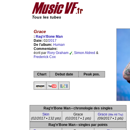
Tous les tubes
Grace
:
Rag'n'Bone Man
Date:
02/
2017
De l'album:
Human
Commentaire:
écrit par
Rory Graham
,
Simon Aldred
&
Frederick Cox
Chart
Debut date
Peak pos.
Rag'n'Bone Man • chronologie des singles
Skin
Grace
Grace
(We All Try)
(02/2017 • 132 pts)
(02/2017 • 1 pts)
(09/2017 • 1 pts)
Rag'n'Bone Man • singles par points