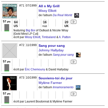
#71
07/1999
All n My Grill
Missy Elliott
de l'album
Da Real World
57
pts
64
16
20
US
UK
R&B
featuring
Big Boi
of Outkast & Nicole Wray
[Gold Mind LP Cut]
écrit par
Missy Elliott
,
Timbaland
&
A. Patton
#72
11/1999
Sang pour sang
Johnny Hallyday
de l'album
Sang pour sang
57
pts
écrit par
Éric Chemouny
& David Hallyday
#73
10/1999
Souviens-toi du jour
Mylène Farmer
de l'album
Innamoramento
57
pts
écrit par Laurent Boutonnat & Mylène Farmer