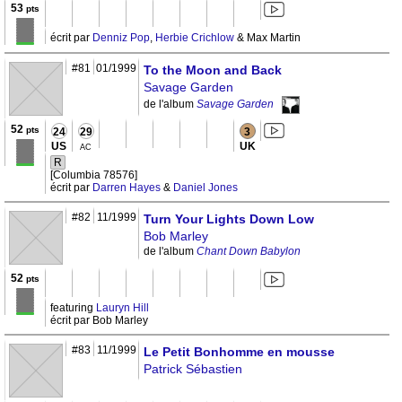
53
pts
écrit par
Denniz Pop
,
Herbie Crichlow
& Max Martin
#81
01/1999
To the Moon and Back
Savage Garden
de l'album
Savage Garden
52
pts
24
29
3
US
UK
AC
R
[Columbia 78576]
écrit par
Darren Hayes
&
Daniel Jones
#82
11/1999
Turn Your Lights Down Low
Bob Marley
de l'album
Chant Down Babylon
52
pts
featuring
Lauryn Hill
écrit par Bob Marley
#83
11/1999
Le Petit Bonhomme en mousse
Patrick Sébastien