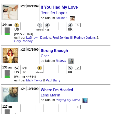
#22
06/1999
If You Had My Love
Jennifer Lopez
de l'album
On the 6
144
pts
1
5
6
4
US
UK
dance
R&B
[Work 79163]
écrit par
LaShawn Daniels
,
Fred Jerkins III
,
Rodney Jerkins
&
Cory Rooney
#23
02/1999
Strong Enough
Cher
de l'album
Believe
133
pts
57
29
1
5
US
UK
AC
dance
[Warner 44644]
écrit par
Mark Taylor
&
Paul Barry
#24
10/1999
Where I'm Headed
Lene Marlin
de l'album
Playing My Game
127
pts