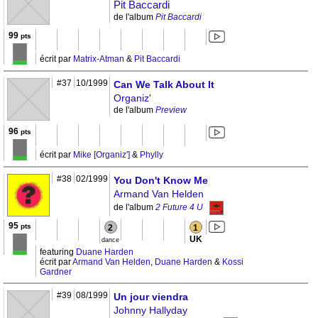
Pit Baccardi
de l'album
Pit Baccardi
99
pts
écrit par
Matrix-Atman
&
Pit Baccardi
#37
10/1999
Can We Talk About It
Organiz'
de l'album
Preview
96
pts
écrit par
Mike [Organiz']
&
Phylly
#38
02/1999
You Don't Know Me
Armand Van Helden
de l'album
2 Future 4 U
95
pts
2
1
UK
dance
featuring
Duane Harden
écrit par
Armand Van Helden
,
Duane Harden
&
Kossi
Gardner
#39
08/1999
Un jour viendra
Johnny Hallyday