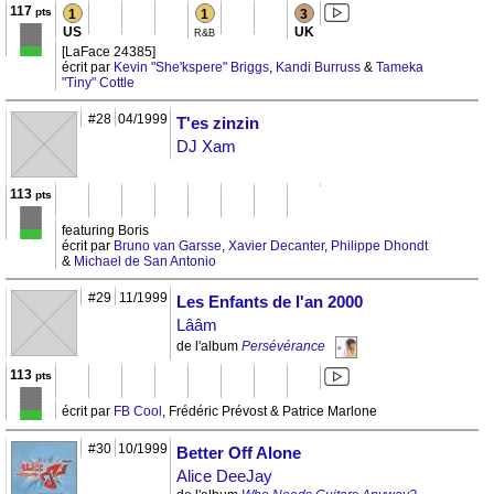
117
pts
1
1
3
US
UK
R&B
[LaFace 24385]
écrit par
Kevin "She'kspere" Briggs
,
Kandi Burruss
&
Tameka
"Tiny" Cottle
#28
04/1999
T'es zinzin
DJ Xam
113
pts
featuring Boris
écrit par
Bruno van Garsse
,
Xavier Decanter
,
Philippe Dhondt
&
Michael de San Antonio
#29
11/1999
Les Enfants de l'an 2000
Lââm
de l'album
Persévérance
113
pts
écrit par
FB Cool
, Frédéric Prévost & Patrice Marlone
#30
10/1999
Better Off Alone
Alice DeeJay