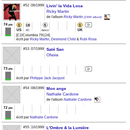
#52
06/1999
Livin' la Vida Loca
Ricky Martin
de l'album
Ricky Martin
[1999 album]
74
pts
1
18
5
1
US
UK
AC
dance
[C2/Columbia 79124]
écrit par
Ricky Martin
,
Desmond Child
&
Robi Rosa
#53
07/1999
Saté San
Ofasia
73
pts
écrit par
Philippe Jack Jacquot
#54
08/1999
Mon ange
Nathalie Cardone
de l'album
Nathalie Cardone
72
pts
écrit par
Nathalie Cardone
#55
10/1999
L'Ombre & la Lumière