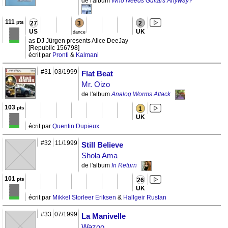
de l'album
Who Needs Guitars Anyway?
111
pts
27
3
2
US
UK
dance
as DJ Jürgen presents Alice DeeJay
[Republic 156798]
écrit par
Pronti
&
Kalmani
#31
03/1999
Flat Beat
Mr. Oizo
de l'album
Analog Worms Attack
103
pts
1
UK
écrit par
Quentin Dupieux
#32
11/1999
Still Believe
Shola Ama
de l'album
In Return
101
pts
26
UK
écrit par
Mikkel Storleer Eriksen
&
Hallgeir Rustan
#33
07/1999
La Manivelle
Wazoo