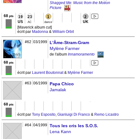
Shagged Me: Music from the Motion
Picture
68
pts
19
23
1
2
US
UK
AC
dance
[Maverick album cut]
écrit par
Madonna
&
William Orbit
#62
03/1999
L'Âme-Stram-Gram
Mylène Farmer
de l'album
Innamoramento
68
pts
écrit par
Laurent Boutonnat
&
Mylène Farmer
#63
06/1999
Papa Chico
Jamalak
68
pts
écrit par
Tony Esposito
,
Gianluigi Di Franco
&
Remo Licastro
#64
04/1999
Tous les cris les S.O.S.
Lena Kann