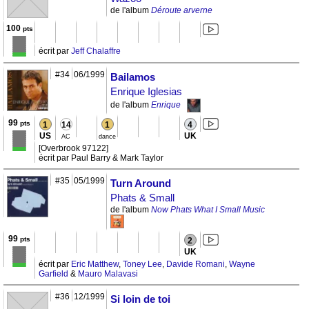
de l'album
Déroute arverne
100
pts
écrit par
Jeff Chalaffre
#34
06/1999
Bailamos
Enrique Iglesias
de l'album
Enrique
99
pts
1
14
1
4
US
UK
AC
dance
[Overbrook 97122]
écrit par Paul Barry & Mark Taylor
#35
05/1999
Turn Around
Phats & Small
de l'album
Now Phats What I Small Music
99
pts
2
UK
écrit par
Eric Matthew
,
Toney Lee
,
Davide Romani
,
Wayne
Garfield
&
Mauro Malavasi
#36
12/1999
Si loin de toi