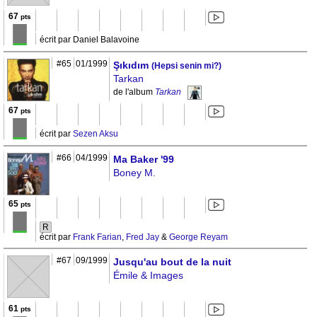
67
pts
écrit par Daniel Balavoine
#65
01/1999
Şıkıdım
(Hepsi senin mi?)
Tarkan
de l'album
Tarkan
67
pts
écrit par
Sezen Aksu
#66
04/1999
Ma Baker '99
Boney M.
65
pts
R
écrit par
Frank Farian
,
Fred Jay
&
George Reyam
#67
09/1999
Jusqu'au bout de la nuit
Émile & Images
61
pts