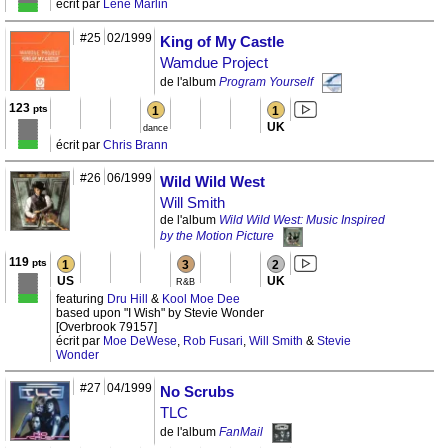
écrit par
Lene Marlin
#25
02/1999
King of My Castle
Wamdue Project
de l'album
Program Yourself
123
pts
1
1
UK
dance
écrit par
Chris Brann
#26
06/1999
Wild Wild West
Will Smith
de l'album
Wild Wild West: Music Inspired
by the Motion Picture
119
pts
1
3
2
US
UK
R&B
featuring
Dru Hill
&
Kool Moe Dee
based upon "I Wish" by Stevie Wonder
[Overbrook 79157]
écrit par
Moe DeWese
,
Rob Fusari
,
Will Smith
&
Stevie
Wonder
#27
04/1999
No Scrubs
TLC
de l'album
FanMail