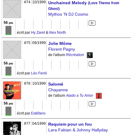
#74
10/1999
Unchained Melody
(Love Theme from
Ghost)
Mythos 'N DJ Cosmo
56
pts
écrit par
Hy Zaret
&
Alex North
#75
09/1999
Jolie Môme
Florent Pagny
de l'album
Récréation
56
pts
écrit par
Léo Ferré
#76
10/1999
Salomé
Chayanne
de l'album
Atado a Tu Amor
56
pts
écrit par
Estéfano
#77
04/1999
Requiem pour un fou
Lara Fabian & Johnny Hallyday