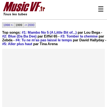
☰
Tous les tubes
1998 <-
1999
-> 2000
Top songs:
#1: Mambo No 5 (A Little Bit of...)
par Lou Bega -
#2: Blue (Da Ba Dee)
par Eiffel 65 -
#3: Tomber la chemise
par
Zebda -
#4: Tu ne m'as pas laissé le temps
par David Hallyday -
#5: Aller plus haut
par Tina Arena