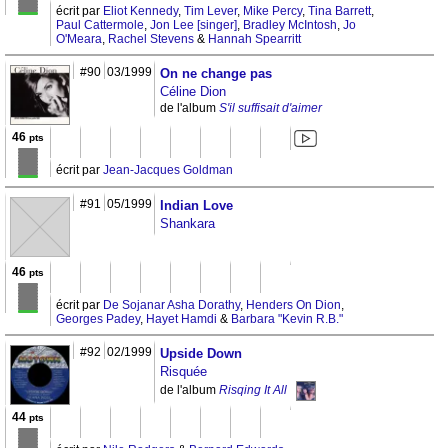
écrit par
Eliot Kennedy
,
Tim Lever
,
Mike Percy
,
Tina Barrett
,
Paul Cattermole
,
Jon Lee [singer]
,
Bradley McIntosh
,
Jo
O'Meara
,
Rachel Stevens
&
Hannah Spearritt
#90
03/1999
On ne change pas
Céline Dion
de l'album
S'il suffisait d'aimer
46
pts
écrit par
Jean-Jacques Goldman
#91
05/1999
Indian Love
Shankara
46
pts
écrit par
De Sojanar Asha Dorathy
,
Henders On Dion
,
Georges Padey
,
Hayet Hamdi
&
Barbara "Kevin R.B."
#92
02/1999
Upside Down
Risquée
de l'album
Risqing It All
44
pts