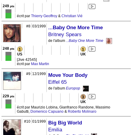
249
pts
écrit par
Thierry Geoffroy
&
Christian Vié
#8
03/1999
...Baby One More Time
Britney Spears
de l'album
...Baby One More Time
248
pts
1
1
US
UK
[Jive 42545]
écrit par
Max Martin
#9
12/1999
Move Your Body
Eiffel 65
de l'album
Europop
229
pts
3
UK
écrit par Maurizio Lobina, Gianfranco Randone, Massimo
Gabutti,
Domenico Capuano
&
Roberto Molinaro
#10
01/1999
Big Big World
Emilia