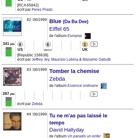
AC
[RCA 65842]
écrit par
Perez Prado
#2
06/1999
Blue
(Da Ba Dee)
Eiffel 65
de l'album
Europop
341
pts
6
6
1
US
UK
dance
[Republic 156638]
écrit par
Jeffrey Jey
,
Maurizio Lobina
&
Massimo Gabutti
#3
06/1999
Tomber la chemise
Zebda
de l'album
Essence ordinaire
287
pts
écrit par
Zebda
#4
06/1999
Tu ne m'as pas laissé le
temps
David Hallyday
de l'album
Un paradis un enfer