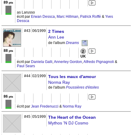
89
pts
as Larusso
écrit par
Erwan Dessca
,
Marc Hillman
,
Patrick Roffé
&
Yves
Dessca
#43
06/1999
2 Times
Ann Lee
de l'album
Dreams
88
pts
2
UK
écrit par
Daniela Galli
,
Annerley Gordon
,
Alfredo Pignagnoli
&
Paul Sears
#44
02/1999
Tous les maux d'amour
Norma Ray
de l'album
Poussières d'étoiles
86
pts
écrit par
Jean Fredenucci
&
Norma Ray
#45
05/1999
The Heart of the Ocean
Mythos 'N DJ Cosmo