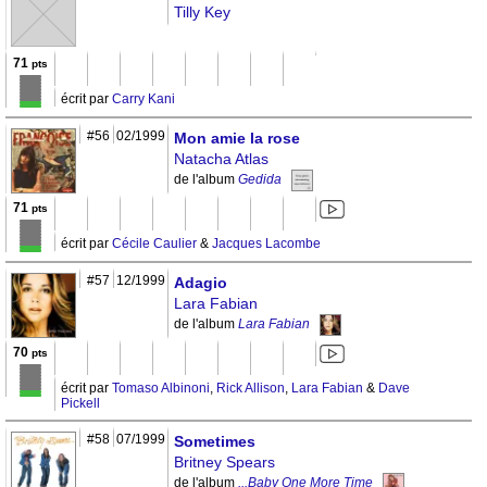
Tilly Key
71
pts
écrit par
Carry Kani
#56
02/1999
Mon amie la rose
Natacha Atlas
de l'album
Gedida
71
pts
écrit par
Cécile Caulier
&
Jacques Lacombe
#57
12/1999
Adagio
Lara Fabian
de l'album
Lara Fabian
70
pts
écrit par
Tomaso Albinoni
,
Rick Allison
,
Lara Fabian
&
Dave
Pickell
#58
07/1999
Sometimes
Britney Spears
de l'album
...Baby One More Time