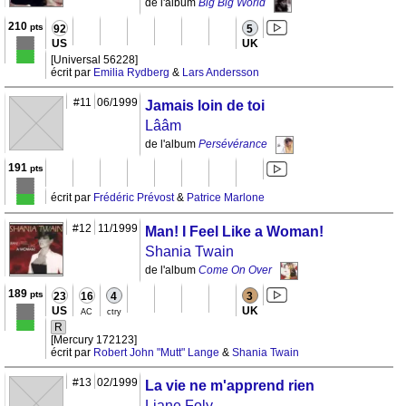
de l'album
Big Big World
210
pts
92
5
US
UK
[Universal 56228]
écrit par
Emilia Rydberg
&
Lars Andersson
#11
06/1999
Jamais loin de toi
Lââm
de l'album
Persévérance
191
pts
écrit par
Frédéric Prévost
&
Patrice Marlone
#12
11/1999
Man! I Feel Like a Woman!
Shania Twain
de l'album
Come On Over
189
pts
23
16
4
3
US
UK
AC
ctry
R
[Mercury 172123]
écrit par
Robert John "Mutt" Lange
&
Shania Twain
#13
02/1999
La vie ne m'apprend rien
Liane Foly