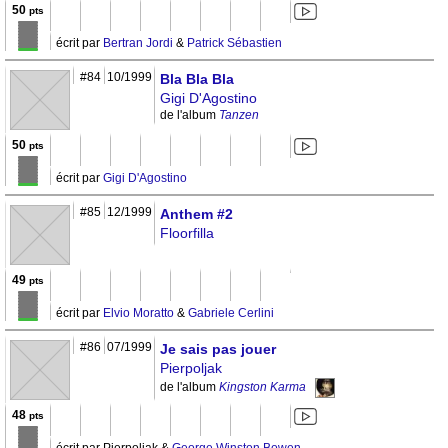
50
pts
écrit par
Bertran Jordi
&
Patrick Sébastien
#84
10/1999
Bla Bla Bla
Gigi D'Agostino
de l'album
Tanzen
50
pts
écrit par
Gigi D'Agostino
#85
12/1999
Anthem #2
Floorfilla
49
pts
écrit par
Elvio Moratto
&
Gabriele Cerlini
#86
07/1999
Je sais pas jouer
Pierpoljak
de l'album
Kingston Karma
48
pts