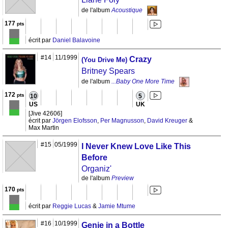
de l'album
Acoustique
177
pts
écrit par
Daniel Balavoine
#14
11/1999
Crazy
(You Drive Me)
Britney Spears
de l'album
...Baby One More Time
172
pts
10
5
US
UK
[Jive 42606]
écrit par
Jörgen Elofsson
,
Per Magnusson
,
David Kreuger
&
Max Martin
#15
05/1999
I Never Knew Love Like This
Before
Organiz'
de l'album
Preview
170
pts
écrit par
Reggie Lucas
&
Jamie Mtume
#16
10/1999
Genie in a Bottle