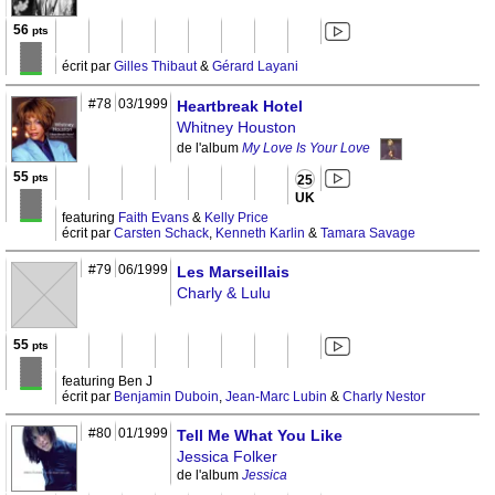
56
pts
écrit par
Gilles Thibaut
&
Gérard Layani
#78
03/1999
Heartbreak Hotel
Whitney Houston
de l'album
My Love Is Your Love
55
pts
25
UK
featuring
Faith Evans
&
Kelly Price
écrit par
Carsten Schack
,
Kenneth Karlin
&
Tamara Savage
#79
06/1999
Les Marseillais
Charly & Lulu
55
pts
featuring Ben J
écrit par
Benjamin Duboin
,
Jean-Marc Lubin
&
Charly Nestor
#80
01/1999
Tell Me What You Like
Jessica Folker
de l'album
Jessica