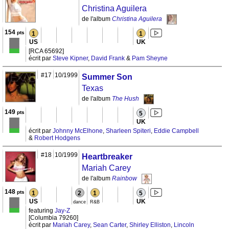
Christina Aguilera
de l'album
Christina Aguilera
154
pts
1
1
US
UK
[RCA 65692]
écrit par
Steve Kipner
,
David Frank
&
Pam Sheyne
#17
10/1999
Summer Son
Texas
de l'album
The Hush
149
pts
5
UK
écrit par
Johnny McElhone
,
Sharleen Spiteri
,
Eddie Campbell
&
Robert Hodgens
#18
10/1999
Heartbreaker
Mariah Carey
de l'album
Rainbow
148
pts
1
2
1
5
US
UK
dance
R&B
featuring
Jay-Z
[Columbia 79260]
écrit par
Mariah Carey
,
Sean Carter
,
Shirley Elliston
,
Lincoln