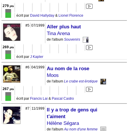
279
pts
écrit par
David Hallyday
&
Lionel Florence
#5
07/1999
Aller plus haut
Tina Arena
de l'album
Souvenirs
269
pts
écrit par
J Kapler
#6
04/1999
Au nom de la rose
Moos
de l'album
Le crabe est érotique
267
pts
écrit par
Francis Lai
&
Pascal Castro
#7
11/1999
Il y a trop de gens qui
t'aiment
Hélène Ségara
de l'album
Au nom d'une femme