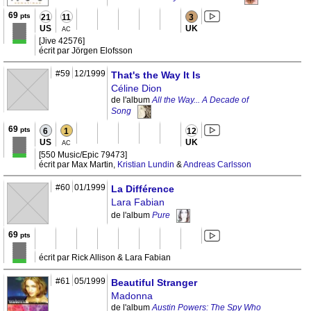
69
pts
21
11
3
US
UK
AC
[Jive 42576]
écrit par Jörgen Elofsson
#59
12/1999
That's the Way It Is
Céline Dion
de l'album
All the Way... A Decade of
Song
69
pts
6
1
12
US
UK
AC
[550 Music/Epic 79473]
écrit par Max Martin,
Kristian Lundin
&
Andreas Carlsson
#60
01/1999
La Différence
Lara Fabian
de l'album
Pure
69
pts
écrit par Rick Allison & Lara Fabian
#61
05/1999
Beautiful Stranger
Madonna
de l'album
Austin Powers: The Spy Who