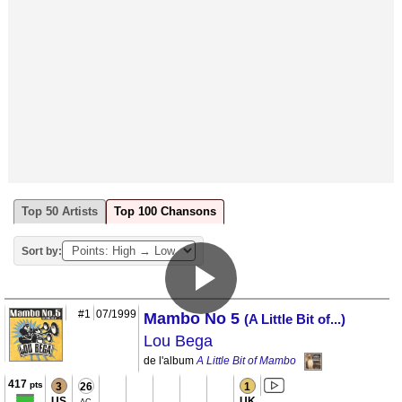
Top 50 Artists
Top 100 Chansons
Sort by:
#1
07/1999
Mambo No 5
(A Little Bit of...)
Lou Bega
de l'album
A Little Bit of Mambo
417
pts
3
26
1
US
UK