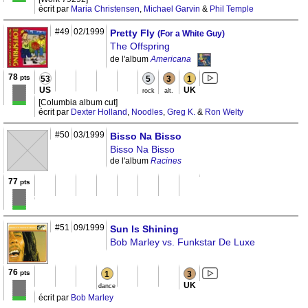
écrit par
Maria Christensen
,
Michael Garvin
&
Phil Temple
#49
02/1999
Pretty Fly
(For a White Guy)
The Offspring
de l'album
Americana
78
pts
53
5
3
1
US
UK
rock
alt.
[Columbia album cut]
écrit par
Dexter Holland
,
Noodles
,
Greg K.
&
Ron Welty
#50
03/1999
Bisso Na Bisso
Bisso Na Bisso
de l'album
Racines
77
pts
#51
09/1999
Sun Is Shining
Bob Marley vs. Funkstar De Luxe
76
pts
1
3
UK
dance
écrit par
Bob Marley