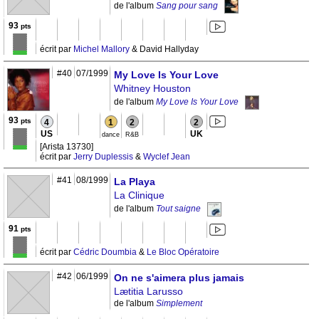
de l'album
Sang pour sang
93
pts
écrit par
Michel Mallory
& David Hallyday
#40
07/1999
My Love Is Your Love
Whitney Houston
de l'album
My Love Is Your Love
93
pts
4
1
2
2
US
UK
dance
R&B
[Arista 13730]
écrit par
Jerry Duplessis
&
Wyclef Jean
#41
08/1999
La Playa
La Clinique
de l'album
Tout saigne
91
pts
écrit par
Cédric Doumbia
&
Le Bloc Opératoire
#42
06/1999
On ne s'aimera plus jamais
Lætitia Larusso
de l'album
Simplement