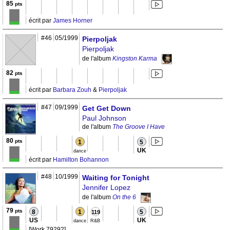
85
pts
écrit par
James Horner
#46
05/1999
Pierpoljak
Pierpoljak
de l'album
Kingston Karma
82
pts
écrit par
Barbara Zouh
&
Pierpoljak
#47
09/1999
Get Get Down
Paul Johnson
de l'album
The Groove I Have
80
pts
1
5
UK
dance
écrit par
Hamilton Bohannon
#48
10/1999
Waiting for Tonight
Jennifer Lopez
de l'album
On the 6
79
pts
8
1
5
119
US
UK
dance
R&B
[Work 79292]