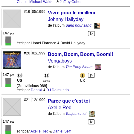
Chase
,
Michael Walden
&
Jeffrey Cohen
#19
05/1999
Vivre pour le meilleur
Johnny Hallyday
de l'album
Sang pour sang
147
pts
écrit par Lionel Florence & David Hallyday
#20
02/1999
Boom, Boom, Boom, Boom!!
Vengaboys
de l'album
The Party Album
147
pts
84
13
1
US
UK
dance
[Groovilicious 089]
écrit par
Danski
&
DJ Delmundo
#21
12/1999
Parce que c'est toi
Axelle Red
de l'album
Toujours moi
147
pts
écrit par
Axelle Red
&
Daniel Seff