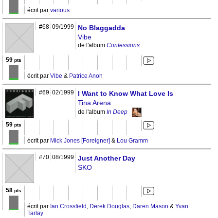
écrit par
various
#68
09/1999
No Blaggadda
Vibe
de l'album
Confessions
59
pts
écrit par
Vibe
&
Patrice Anoh
#69
02/1999
I Want to Know What Love Is
Tina Arena
de l'album
In Deep
59
pts
écrit par
Mick Jones [Foreigner]
&
Lou Gramm
#70
08/1999
Just Another Day
SKO
58
pts
écrit par
Ian Crossfield
,
Derek Douglas
,
Daren Mason
&
Yvan
Tarlay