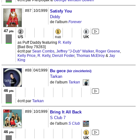
écrit par Pierpoljak &
George Winston Bowen
#87
10/1999
Satisfy You
Diddy
de l'album
Forever
47
pts
2
1
8
US
UK
R&B
as Puff Daddy featuring
R. Kelly
[Bad Boy 79283]
écrit par
Sean Combs
,
Jeffrey "J-Dub" Walker
,
Roger Greene
,
Kelly Price
,
R. Kelly
,
Denzil Foster
,
Thomas McElroy
&
Jay
King
#88
04/1999
Bu gece
(kir zincirlerini)
Tarkan
de l'album
Tarkan
46
pts
écrit par
Tarkan
#89
10/1999
Bring It All Back
S Club 7
de l'album
S Club
46
pts
1
UK