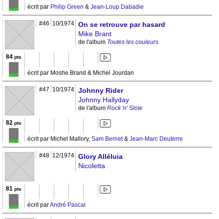
écrit par
Philip Green
&
Jean-Loup Dabadie
#46
10/1974
On se retrouve par hasard
Mike Brant
de l'album
Toutes les couleurs
84
pts
écrit par Moshe Brand & Michel Jourdan
#47
10/1974
Johnny Rider
Johnny Hallyday
de l'album
Rock 'n' Slow
82
pts
écrit par Michel Mallory,
Sam Bernet
&
Jean-Marc Deuterre
#48
12/1974
Glory Alléluia
Nicoletta
81
pts
écrit par
André Pascal