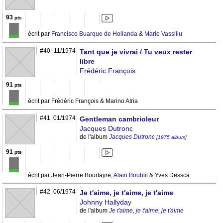
93
pts
écrit par
Francisco Buarque de Hollanda
&
Marie Vassiliu
#40
11/1974
Tant que je vivrai / Tu veux rester
libre
Frédéric François
91
pts
écrit par Frédéric François & Marino Atria
#41
01/1974
Gentleman cambrioleur
Jacques Dutronc
de l'album
Jacques Dutronc
[1975 album]
91
pts
écrit par Jean-Pierre Bourtayre,
Alain Boublil
& Yves Dessca
#42
06/1974
Je t'aime, je t'aime, je t'aime
Johnny Hallyday
de l'album
Je t'aime, je t'aime, je t'aime