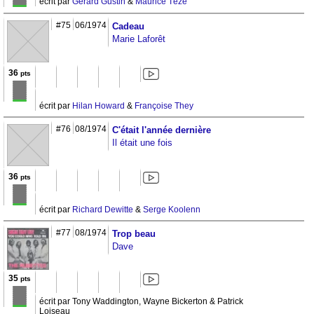
écrit par
Gérard Gustin
&
Maurice Tézé
#75
06/1974
Cadeau
Marie Laforêt
36
pts
écrit par
Hilan Howard
&
Françoise They
#76
08/1974
C'était l'année dernière
Il était une fois
36
pts
écrit par
Richard Dewitte
&
Serge Koolenn
#77
08/1974
Trop beau
Dave
35
pts
écrit par Tony Waddington, Wayne Bickerton & Patrick
Loiseau