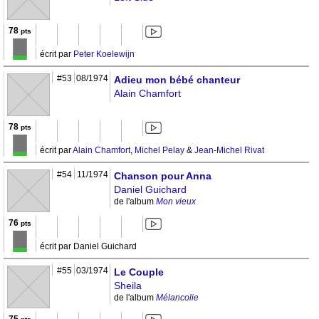
78
pts
écrit par
Peter Koelewijn
#53
08/1974
Adieu mon bébé chanteur
Alain Chamfort
78
pts
écrit par
Alain Chamfort
,
Michel Pelay
&
Jean-Michel Rivat
#54
11/1974
Chanson pour Anna
Daniel Guichard
de l'album
Mon vieux
76
pts
écrit par Daniel Guichard
#55
03/1974
Le Couple
Sheila
de l'album
Mélancolie