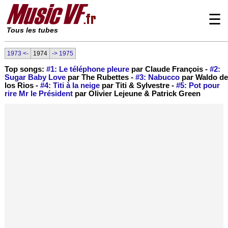
☰
Tous les tubes
1973 <-
1974
-> 1975
Top songs:
#1: Le téléphone pleure
par Claude François -
#2:
Sugar Baby Love
par The Rubettes -
#3: Nabucco
par Waldo de
los Rios -
#4: Titi à la neige
par Titi & Sylvestre -
#5: Pot pour
rire Mr le Président
par Olivier Lejeune & Patrick Green