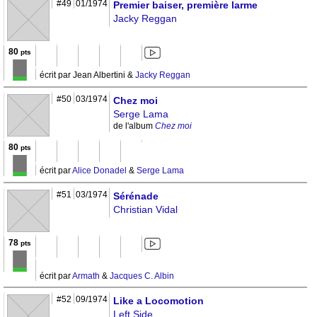
#49
01/1974
Premier baiser, première larme
Jacky Reggan
80
pts
écrit par Jean Albertini &
Jacky Reggan
#50
03/1974
Chez moi
Serge Lama
de l'album
Chez moi
80
pts
écrit par
Alice Donadel
&
Serge Lama
#51
03/1974
Sérénade
Christian Vidal
78
pts
écrit par
Armath
&
Jacques C. Albin
#52
09/1974
Like a Locomotion
Left Side