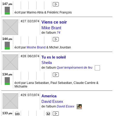
147
pts
écrit par Marino Atria & Frédéric François
#27
02/1974
Viens ce soir
Mike Brant
de l'album
74
144
pts
écrit par
Moshe Brand
& Michel Jourdan
#28
06/1974
Tu es le soleil
Sheila
de l'album
Quel tempérament de feu
134
pts
écrit par Lana Sebastian, Paul Sebastian, Claude Carrère &
Michaële
#29
07/1974
America
David Essex
de l'album
David Essex
133
pts
32
101