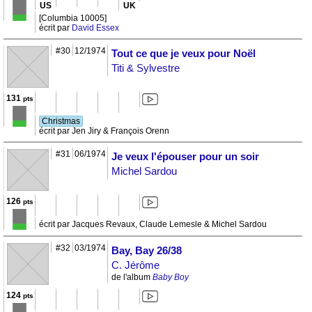
US
UK
[Columbia 10005]
écrit par
David Essex
#30
12/1974
Tout ce que je veux pour Noël
Titi & Sylvestre
131
pts
Christmas
écrit par Jen Jiry & François Orenn
#31
06/1974
Je veux l'épouser pour un soir
Michel Sardou
126
pts
écrit par Jacques Revaux, Claude Lemesle & Michel Sardou
#32
03/1974
Bay, Bay 26/38
C. Jérôme
de l'album
Baby Boy
124
pts