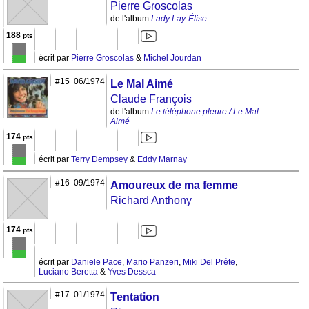
Pierre Groscolas
de l'album
Lady Lay-Élise
188
pts
écrit par
Pierre Groscolas
&
Michel Jourdan
#15
06/1974
Le Mal Aimé
Claude François
de l'album
Le téléphone pleure / Le Mal
Aimé
174
pts
écrit par
Terry Dempsey
&
Eddy Marnay
#16
09/1974
Amoureux de ma femme
Richard Anthony
174
pts
écrit par
Daniele Pace
,
Mario Panzeri
,
Miki Del Prête
,
Luciano Beretta
&
Yves Dessca
#17
01/1974
Tentation