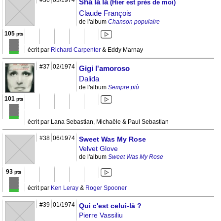
#36
03/1974
Sha la la
(Hier est près de moi)
Claude François
de l'album
Chanson populaire
105
pts
écrit par
Richard Carpenter
& Eddy Marnay
#37
02/1974
Gigi l'amoroso
Dalida
de l'album
Sempre più
101
pts
écrit par Lana Sebastian, Michaële & Paul Sebastian
#38
06/1974
Sweet Was My Rose
Velvet Glove
de l'album
Sweet Was My Rose
93
pts
écrit par
Ken Leray
&
Roger Spooner
#39
01/1974
Qui c'est celui-là ?
Pierre Vassiliu