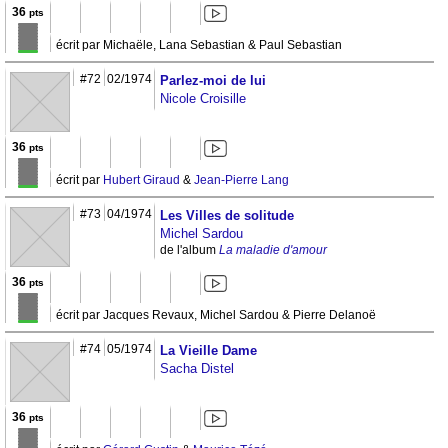
36
pts
écrit par Michaële, Lana Sebastian & Paul Sebastian
#72
02/1974
Parlez-moi de lui
Nicole Croisille
36
pts
écrit par
Hubert Giraud
&
Jean-Pierre Lang
#73
04/1974
Les Villes de solitude
Michel Sardou
de l'album
La maladie d'amour
36
pts
écrit par Jacques Revaux, Michel Sardou & Pierre Delanoë
#74
05/1974
La Vieille Dame
Sacha Distel
36
pts