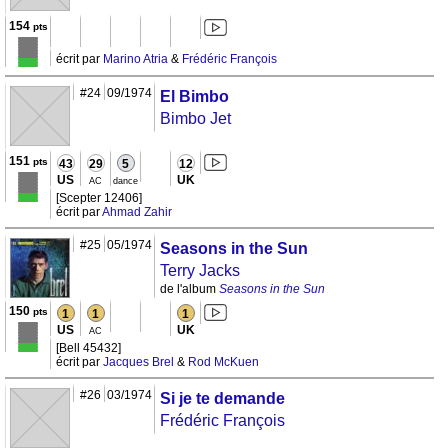
154
pts
écrit par
Marino Atria
&
Frédéric François
#24
09/1974
El Bimbo
Bimbo Jet
151
pts
43
29
5
12
US
UK
AC
dance
[Scepter 12406]
écrit par
Ahmad Zahir
#25
05/1974
Seasons in the Sun
Terry Jacks
de l'album
Seasons in the Sun
150
pts
1
1
1
US
UK
AC
[Bell 45432]
écrit par
Jacques Brel
&
Rod McKuen
#26
03/1974
Si je te demande
Frédéric François