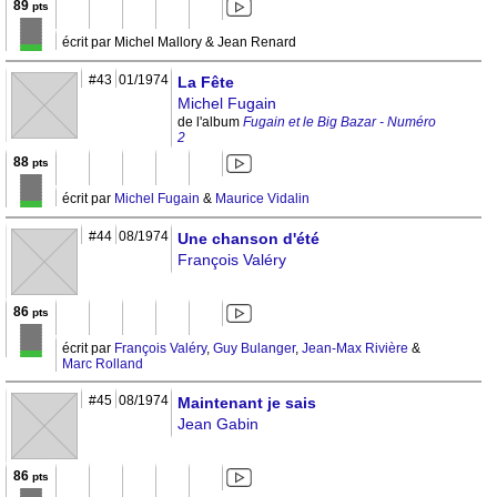
89
pts
écrit par Michel Mallory & Jean Renard
#43
01/1974
La Fête
Michel Fugain
de l'album
Fugain et le Big Bazar - Numéro
2
88
pts
écrit par
Michel Fugain
&
Maurice Vidalin
#44
08/1974
Une chanson d'été
François Valéry
86
pts
écrit par
François Valéry
,
Guy Bulanger
,
Jean-Max Rivière
&
Marc Rolland
#45
08/1974
Maintenant je sais
Jean Gabin
86
pts