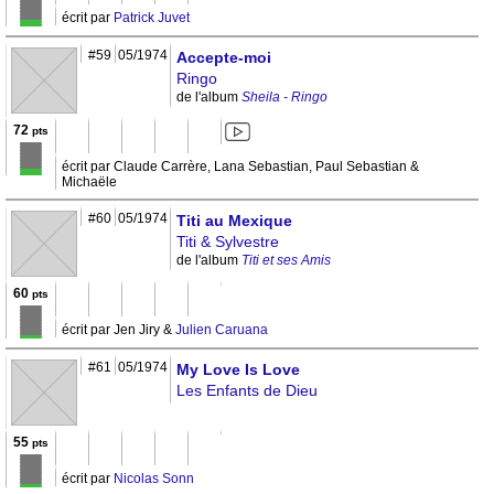
écrit par
Patrick Juvet
#59
05/1974
Accepte-moi
Ringo
de l'album
Sheila - Ringo
72
pts
écrit par Claude Carrère, Lana Sebastian, Paul Sebastian &
Michaële
#60
05/1974
Titi au Mexique
Titi & Sylvestre
de l'album
Titi et ses Amis
60
pts
écrit par Jen Jiry &
Julien Caruana
#61
05/1974
My Love Is Love
Les Enfants de Dieu
55
pts
écrit par
Nicolas Sonn