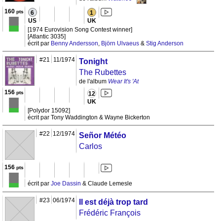
160
pts
6
1
US
UK
[1974 Eurovision Song Contest winner]
[Atlantic 3035]
écrit par
Benny Andersson
,
Björn Ulvaeus
&
Stig Anderson
#21
11/1974
Tonight
The Rubettes
de l'album
Wear It's 'At
156
pts
12
UK
[Polydor 15092]
écrit par Tony Waddington & Wayne Bickerton
#22
12/1974
Señor Météo
Carlos
156
pts
écrit par
Joe Dassin
& Claude Lemesle
#23
06/1974
Il est déjà trop tard
Frédéric François