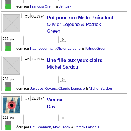
écrit par
François Orenn
&
Jen Jiry
#5
06/1974
Pot pour rire Mr le Président
Olivier Lejeune & Patrick
Green
233
pts
écrit par
Paul Lederman
,
Olivier Lejeune
&
Patrick Green
#6
12/1974
Une fille aux yeux clairs
Michel Sardou
231
pts
écrit par
Jacques Revaux
,
Claude Lemesle
&
Michel Sardou
#7
12/1974
Vanina
Dave
223
pts
écrit par
Del Shannon
,
Max Crook
&
Patrick Loiseau