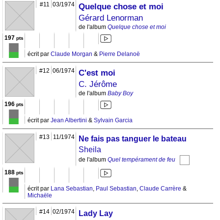
#11
03/1974
Quelque chose et moi
Gérard Lenorman
de l'album
Quelque chose et moi
197
pts
écrit par
Claude Morgan
&
Pierre Delanoë
#12
06/1974
C'est moi
C. Jérôme
de l'album
Baby Boy
196
pts
écrit par
Jean Albertini
&
Sylvain Garcia
#13
11/1974
Ne fais pas tanguer le bateau
Sheila
de l'album
Quel tempérament de feu
188
pts
écrit par
Lana Sebastian
,
Paul Sebastian
,
Claude Carrère
&
Michaële
#14
02/1974
Lady Lay