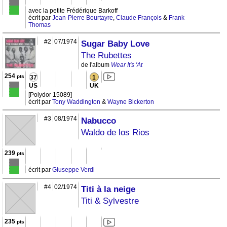
avec la petite Frédérique Barkoff
écrit par
Jean-Pierre Bourtayre
,
Claude François
&
Frank
Thomas
#2
07/1974
Sugar Baby Love
The Rubettes
de l'album
Wear It's 'At
254
pts
37
1
US
UK
[Polydor 15089]
écrit par
Tony Waddington
&
Wayne Bickerton
#3
08/1974
Nabucco
Waldo de los Rios
239
pts
écrit par
Giuseppe Verdi
#4
02/1974
Titi à la neige
Titi & Sylvestre
235
pts