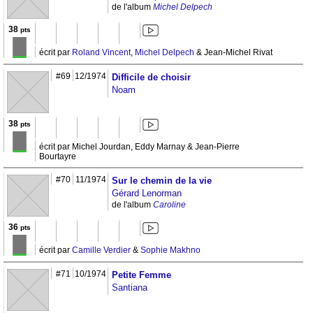
de l'album
Michel Delpech
38
pts
écrit par
Roland Vincent
,
Michel Delpech
& Jean-Michel Rivat
#69
12/1974
Difficile de choisir
Noam
38
pts
écrit par Michel Jourdan, Eddy Marnay & Jean-Pierre
Bourtayre
#70
11/1974
Sur le chemin de la vie
Gérard Lenorman
de l'album
Caroline
36
pts
écrit par
Camille Verdier
&
Sophie Makhno
#71
10/1974
Petite Femme
Santiana