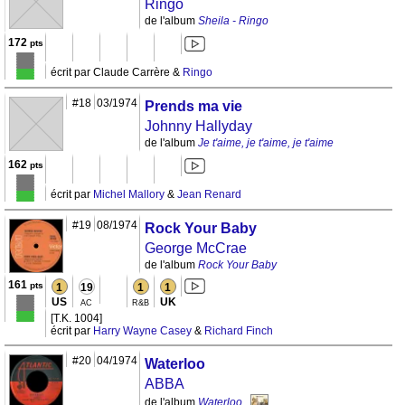
Ringo
de l'album
Sheila - Ringo
172
pts
écrit par Claude Carrère &
Ringo
#18
03/1974
Prends ma vie
Johnny Hallyday
de l'album
Je t'aime, je t'aime, je t'aime
162
pts
écrit par
Michel Mallory
&
Jean Renard
#19
08/1974
Rock Your Baby
George McCrae
de l'album
Rock Your Baby
161
pts
1
19
1
1
US
UK
AC
R&B
[T.K. 1004]
écrit par
Harry Wayne Casey
&
Richard Finch
#20
04/1974
Waterloo
ABBA
de l'album
Waterloo