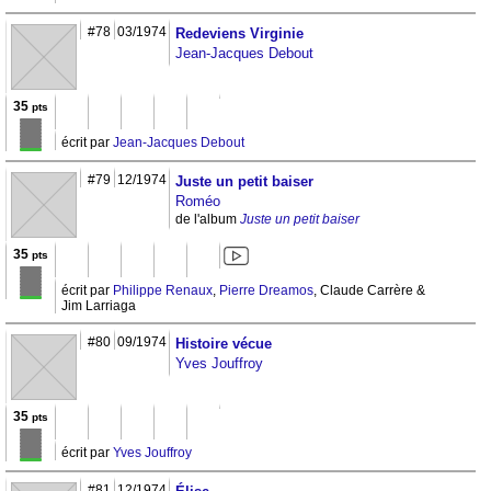
#78
03/1974
Redeviens Virginie
Jean-Jacques Debout
35
pts
écrit par
Jean-Jacques Debout
#79
12/1974
Juste un petit baiser
Roméo
de l'album
Juste un petit baiser
35
pts
écrit par
Philippe Renaux
,
Pierre Dreamos
, Claude Carrère &
Jim Larriaga
#80
09/1974
Histoire vécue
Yves Jouffroy
35
pts
écrit par
Yves Jouffroy
#81
12/1974