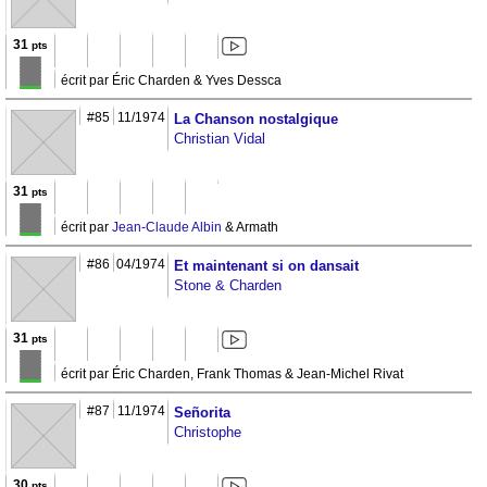
31
pts
écrit par Éric Charden & Yves Dessca
#85
11/1974
La Chanson nostalgique
Christian Vidal
31
pts
écrit par
Jean-Claude Albin
& Armath
#86
04/1974
Et maintenant si on dansait
Stone & Charden
31
pts
écrit par Éric Charden, Frank Thomas & Jean-Michel Rivat
#87
11/1974
Señorita
Christophe
30
pts