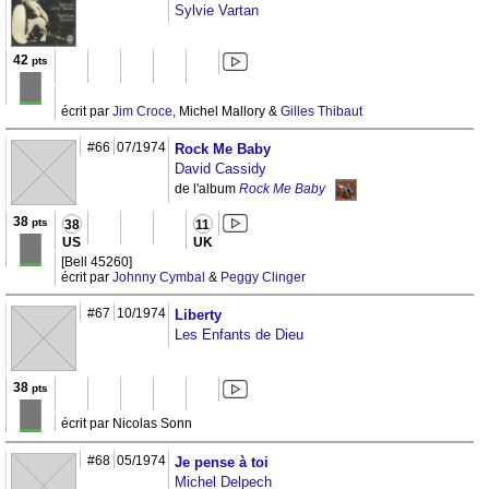
Sylvie Vartan
42
pts
écrit par
Jim Croce
, Michel Mallory &
Gilles Thibaut
#66
07/1974
Rock Me Baby
David Cassidy
de l'album
Rock Me Baby
38
pts
38
11
US
UK
[Bell 45260]
écrit par
Johnny Cymbal
&
Peggy Clinger
#67
10/1974
Liberty
Les Enfants de Dieu
38
pts
écrit par Nicolas Sonn
#68
05/1974
Je pense à toi
Michel Delpech