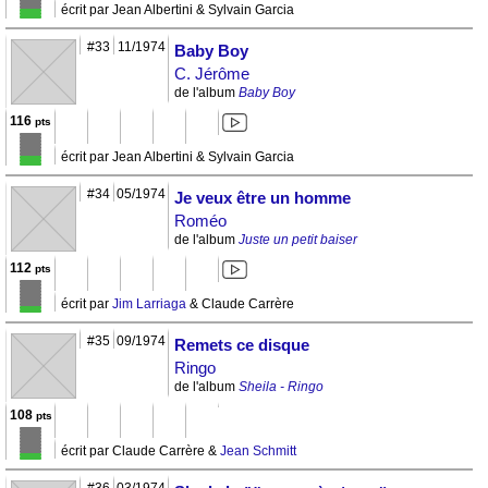
écrit par Jean Albertini & Sylvain Garcia
#33
11/1974
Baby Boy
C. Jérôme
de l'album
Baby Boy
116
pts
écrit par Jean Albertini & Sylvain Garcia
#34
05/1974
Je veux être un homme
Roméo
de l'album
Juste un petit baiser
112
pts
écrit par
Jim Larriaga
& Claude Carrère
#35
09/1974
Remets ce disque
Ringo
de l'album
Sheila - Ringo
108
pts
écrit par Claude Carrère &
Jean Schmitt