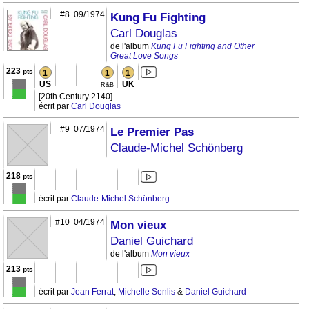
#8
09/1974
Kung Fu Fighting
Carl Douglas
de l'album
Kung Fu Fighting and Other
Great Love Songs
223
pts
1
1
1
US
UK
R&B
[20th Century 2140]
écrit par
Carl Douglas
#9
07/1974
Le Premier Pas
Claude-Michel Schönberg
218
pts
écrit par
Claude-Michel Schönberg
#10
04/1974
Mon vieux
Daniel Guichard
de l'album
Mon vieux
213
pts
écrit par
Jean Ferrat
,
Michelle Senlis
&
Daniel Guichard