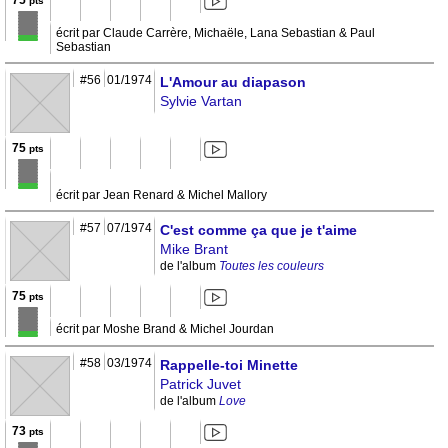
75
pts
écrit par Claude Carrère, Michaële, Lana Sebastian & Paul
Sebastian
#56
01/1974
L'Amour au diapason
Sylvie Vartan
75
pts
écrit par Jean Renard & Michel Mallory
#57
07/1974
C'est comme ça que je t'aime
Mike Brant
de l'album
Toutes les couleurs
75
pts
écrit par Moshe Brand & Michel Jourdan
#58
03/1974
Rappelle-toi Minette
Patrick Juvet
de l'album
Love
73
pts