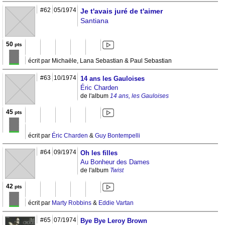
#62
05/1974
Je t'avais juré de t'aimer
Santiana
50
pts
écrit par Michaële, Lana Sebastian & Paul Sebastian
#63
10/1974
14 ans les Gauloises
Éric Charden
de l'album
14 ans, les Gauloises
45
pts
écrit par
Éric Charden
&
Guy Bontempelli
#64
09/1974
Oh les filles
Au Bonheur des Dames
de l'album
Twist
42
pts
écrit par
Marty Robbins
&
Eddie Vartan
#65
07/1974
Bye Bye Leroy Brown