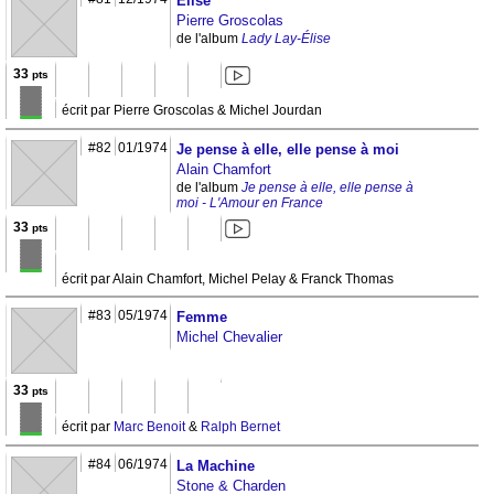
Élise
Pierre Groscolas
de l'album
Lady Lay-Élise
33
pts
écrit par Pierre Groscolas & Michel Jourdan
#82
01/1974
Je pense à elle, elle pense à moi
Alain Chamfort
de l'album
Je pense à elle, elle pense à
moi - L'Amour en France
33
pts
écrit par Alain Chamfort, Michel Pelay & Franck Thomas
#83
05/1974
Femme
Michel Chevalier
33
pts
écrit par
Marc Benoit
&
Ralph Bernet
#84
06/1974
La Machine
Stone & Charden