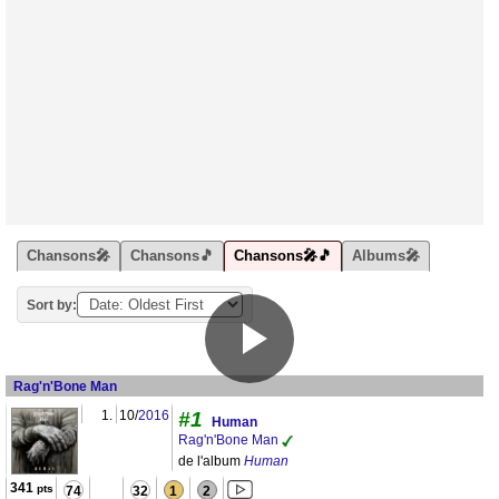
Chansons🎤
Chansons🎵
Chansons🎤🎵
Albums🎤
Sort by:
Rag'n'Bone Man
1.
10/
2016
#1
Human
Rag'n'Bone Man
de l'album
Human
341
pts
74
32
1
2