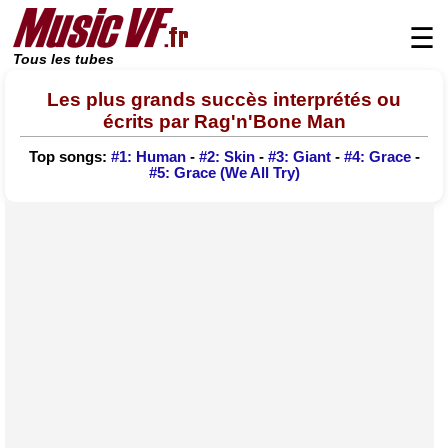
☰
Tous les tubes
Les plus grands succès interprétés ou
écrits par Rag'n'Bone Man
Top songs:
#1: Human
-
#2: Skin
-
#3: Giant
-
#4: Grace
-
#5: Grace (We All Try)