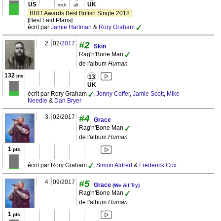
US
UK
rock
alt.
BRIT Awards Best British Single 2018
[Best Laid Plans]
écrit par
Jamie Hartman
&
Rory Graham
2.
02/
2017
#2
Skin
Rag'n'Bone Man
de l'album
Human
132
pts
13
UK
écrit par Rory Graham
,
Jonny Coffer
,
Jamie Scott
,
Mike
Needle
&
Dan Bryer
3.
02/2017
#4
Grace
Rag'n'Bone Man
de l'album
Human
1
pts
écrit par Rory Graham
,
Simon Aldred
&
Frederick Cox
4.
09/2017
#5
Grace
(We All Try)
Rag'n'Bone Man
de l'album
Human
1
pts