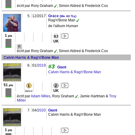
écrit par Rory Graham
, Simon Aldred & Frederick Cox
5.
12/2017
Grace
(We All Try)
Rag'n'Bone Man
de l'album
Human
1
pts
83
UK
R
écrit par Rory Graham
, Simon Aldred & Frederick Cox
Calvin Harris & Rag'n'Bone Man
6.
01/
2019
#3
Giant
Calvin Harris & Rag'n'Bone Man
51
pts
1
2
UK
dance
écrit par
Adam Wiles
, Rory Graham
, Jamie Hartman &
Troy
Miller
7.
04/
2020
Giant
Calvin Harris & Rag'n'Bone Man
1
pts