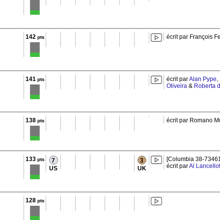
142
écrit par François
pts
141
écrit par
Alan Pype
,
pts
Oliveira
&
Roberta d
138
écrit par Romano 
pts
133
[Columbia 38-73461
pts
7
3
écrit par
Al Lancellot
US
UK
128
pts