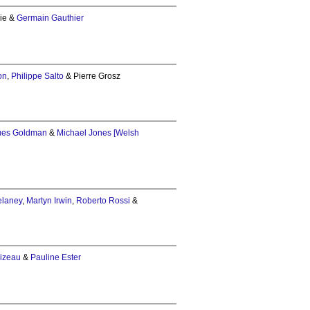
rie &
Germain Gauthier
on
,
Philippe Salto
& Pierre Grosz
ues Goldman
&
Michael Jones [Welsh
elaney
,
Martyn Irwin
,
Roberto Rossi
&
oizeau
&
Pauline Ester