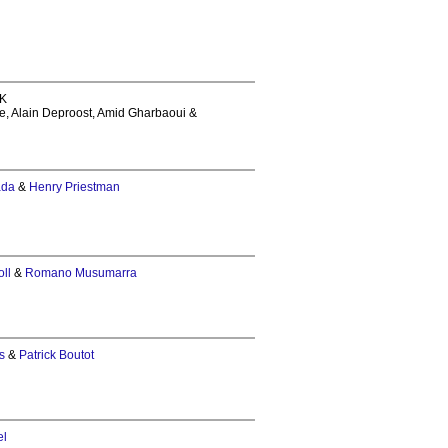
 K
nte, Alain Deproost, Amid Gharbaoui &
ada
&
Henry Priestman
oll
&
Romano Musumarra
s
&
Patrick Boutot
el