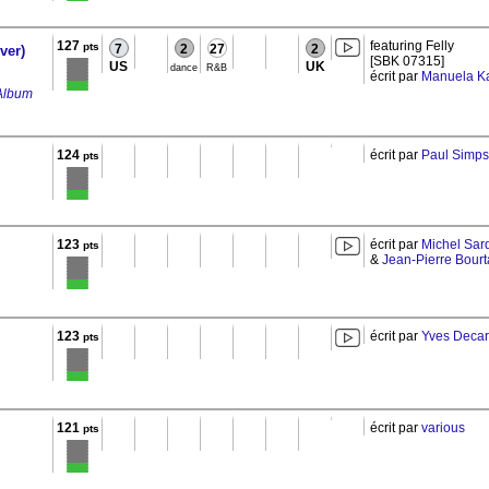
127
featuring Felly
pts
7
2
27
2
ver)
[SBK 07315]
US
UK
dance
R&B
écrit par
Manuela K
Album
124
écrit par
Paul Simp
pts
123
écrit par
Michel Sar
pts
&
Jean-Pierre Bourt
123
écrit par
Yves Decar
pts
121
écrit par
various
pts