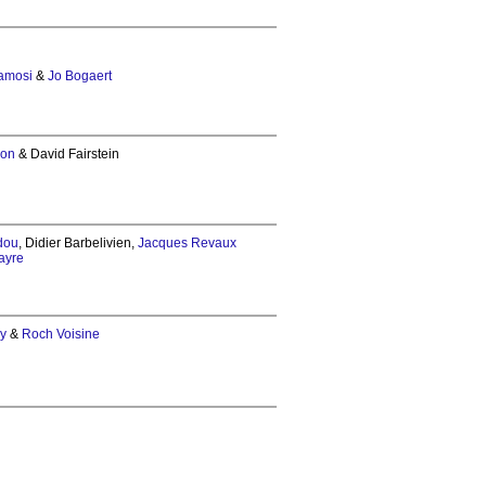
amosi
&
Jo Bogaert
son
& David Fairstein
dou
, Didier Barbelivien,
Jacques Revaux
ayre
y
&
Roch Voisine