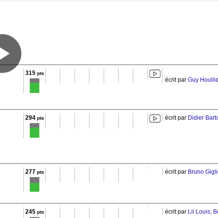
315
pts
écrit par
Guy Houlli
294
écrit par
Didier Barb
pts
277
écrit par
Bruno Giglio
pts
245
écrit par
Lil Louis
,
B
pts