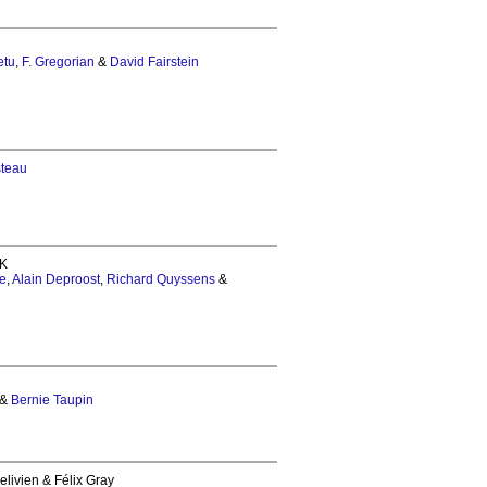
etu
,
F. Gregorian
&
David Fairstein
steau
 K
te
,
Alain Deproost
,
Richard Quyssens
&
&
Bernie Taupin
belivien & Félix Gray