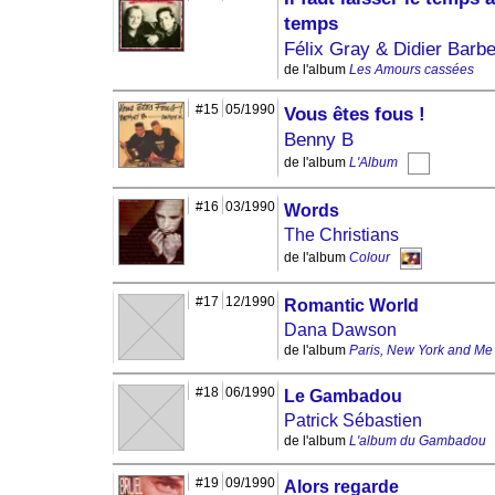
temps
Félix Gray & Didier Barbe
de l'album
Les Amours cassées
#15
05/1990
Vous êtes fous !
Benny B
de l'album
L'Album
#16
03/1990
Words
The Christians
de l'album
Colour
#17
12/1990
Romantic World
Dana Dawson
de l'album
Paris, New York and Me
#18
06/1990
Le Gambadou
Patrick Sébastien
de l'album
L'album du Gambadou
#19
09/1990
Alors regarde