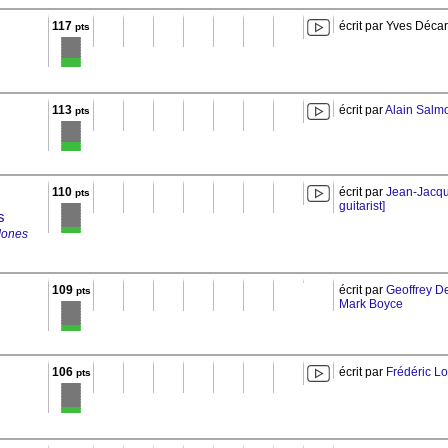
117
écrit par Yves Déca
pts
113
écrit par
Alain Salm
pts
110
écrit par
Jean-Jacq
pts
guitarist]
s
Jones
109
écrit par
Geoffrey D
pts
Mark Boyce
106
écrit par
Frédéric L
pts