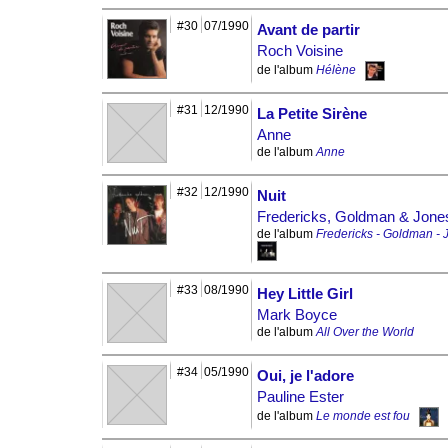
#30
07/1990
Avant de partir
Roch Voisine
de l'album
Hélène
#31
12/1990
La Petite Sirène
Anne
de l'album
Anne
#32
12/1990
Nuit
Fredericks, Goldman & Jone
de l'album
Fredericks - Goldman - 
#33
08/1990
Hey Little Girl
Mark Boyce
de l'album
All Over the World
#34
05/1990
Oui, je l'adore
Pauline Ester
de l'album
Le monde est fou