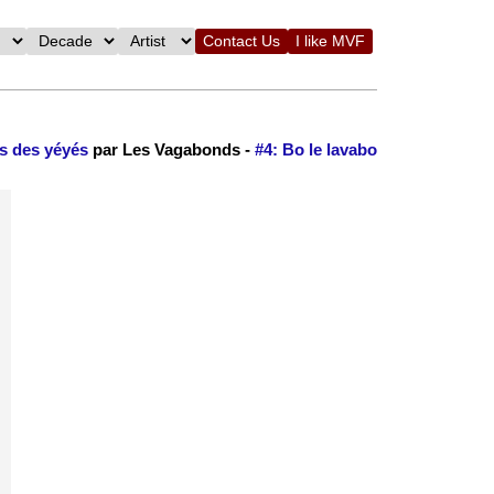
Contact Us
I like MVF
s des yéyés
par Les Vagabonds -
#4: Bo le lavabo