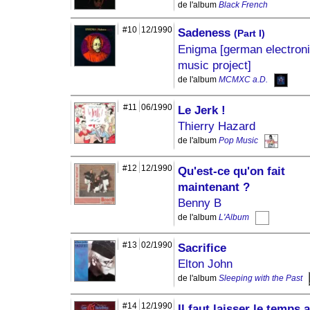
de l'album
Black French
#10
12/1990
Sadeness
(Part I)
Enigma [german electron
music project]
de l'album
MCMXC a.D.
#11
06/1990
Le Jerk !
Thierry Hazard
de l'album
Pop Music
#12
12/1990
Qu'est-ce qu'on fait
maintenant ?
Benny B
de l'album
L'Album
#13
02/1990
Sacrifice
Elton John
de l'album
Sleeping with the Past
#14
12/1990
Il faut laisser le temps 