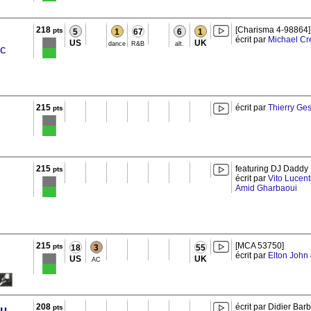
218
[Charisma 4-98864]
pts
5
1
67
6
1
écrit par
Michael Cr
US
UK
dance
R&B
alt.
ic
215
écrit par
Thierry Ge
pts
215
featuring DJ Daddy
pts
écrit par
Vito Lucen
Amid Gharbaoui
215
[MCA 53750]
pts
18
3
55
écrit par
Elton John
US
UK
AC
208
écrit par Didier Bar
au
pts