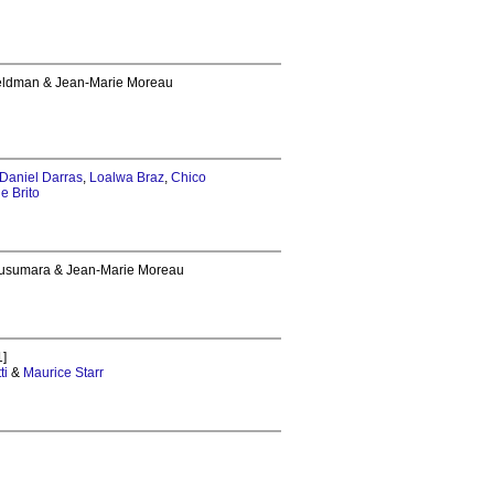
 Feldman & Jean-Marie Moreau
Daniel Darras
,
Loalwa Braz
,
Chico
e Brito
Musumara & Jean-Marie Moreau
]
ti
&
Maurice Starr