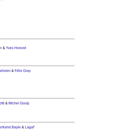
er
&
Yves Honoré
elivien
&
Félix Gray
tti
&
Michel Gouty
ertrand Bayle
&
Lagaf'