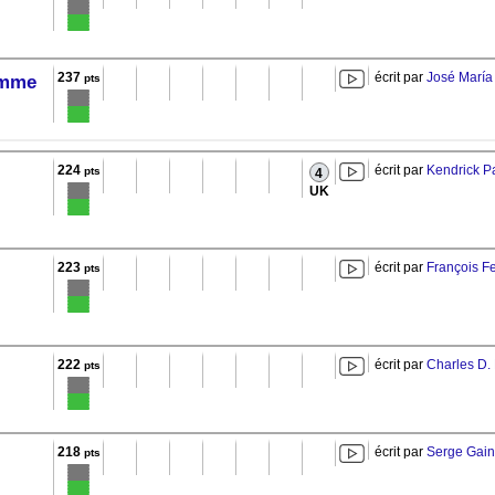
237
écrit par
José María
emme
pts
224
écrit par
Kendrick Pa
pts
4
UK
223
écrit par
François F
pts
222
écrit par
Charles D.
pts
218
écrit par
Serge Gai
pts