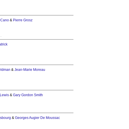
 Cano
&
Pierre Grosz
trick
eldman
&
Jean-Marie Moreau
 Lewis
&
Gary Gordon Smith
nsbourg
&
Georges Augier De Moussac