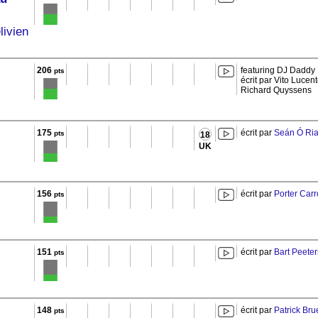
livien
206
featuring DJ Daddy
pts
écrit par Vito Luce
Richard Quyssens
175
écrit par
Seán Ó Ri
pts
18
UK
156
écrit par
Porter Carr
pts
151
écrit par
Bart Peeter
pts
148
écrit par
Patrick Bru
pts