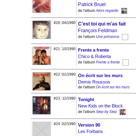
Patrick Bruel
de l'album
Alors regarde
#20
04/1990
C'est toi qui m'as fait
François Feldman
de l'album
Une présence
#21
10/1990
Frente a frente
Chico & Roberta
de l'album
Frente a frente
#22
01/1990
On écrit sur les murs
Demis Roussos
de l'album
On écrit sur les murs
#23
11/1990
Tonight
New Kids on the Block
de l'album
Step by Step
#24
02/1990
Version 90
Les Forbans