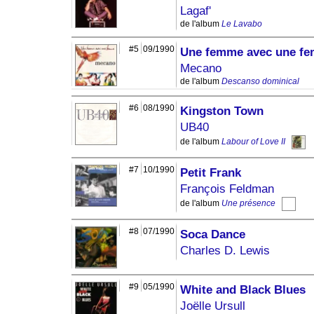
Lagaf'
de l'album
Le Lavabo
#5
09/1990
Une femme avec une f
Mecano
de l'album
Descanso dominical
#6
08/1990
Kingston Town
UB40
de l'album
Labour of Love II
#7
10/1990
Petit Frank
François Feldman
de l'album
Une présence
#8
07/1990
Soca Dance
Charles D. Lewis
#9
05/1990
White and Black Blues
Joëlle Ursull