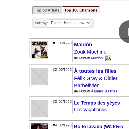
Top 50 Artists
Top 100 Chansons
Sort by:
#1
05/1990
Maldòn
Zouk Machine
de l'album
Maldòn
#2
06/1990
À toutes les filles
Félix Gray & Didier
Barbelivien
de l'album
À toutes les filles
#3
01/1990
Le Temps des yéyés
Les Vagabonds
#4
03/1990
Bo le lavabo
(WC Kiss)