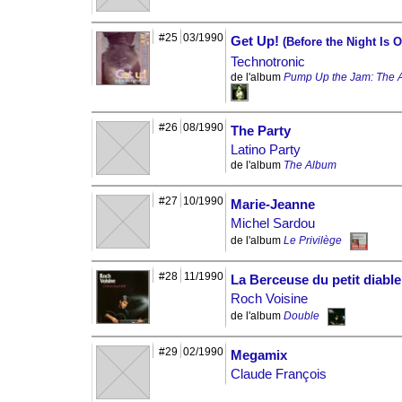
#25
03/1990
Get Up!
(Before the Night Is O
Technotronic
de l'album
Pump Up the Jam: The 
#26
08/1990
The Party
Latino Party
de l'album
The Album
#27
10/1990
Marie-Jeanne
Michel Sardou
de l'album
Le Privilège
#28
11/1990
La Berceuse du petit diable
Roch Voisine
de l'album
Double
#29
02/1990
Megamix
Claude François