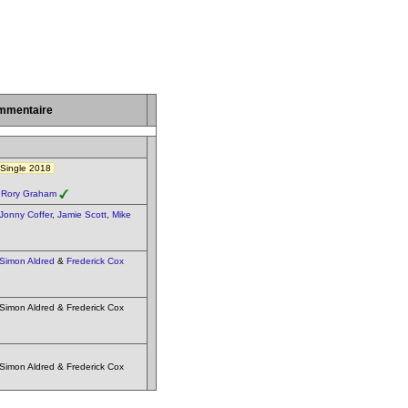
mmentaire
 Single 2018
&
Rory Graham
Jonny Coffer
,
Jamie Scott
,
Mike
Simon Aldred
&
Frederick Cox
 Simon Aldred & Frederick Cox
 Simon Aldred & Frederick Cox