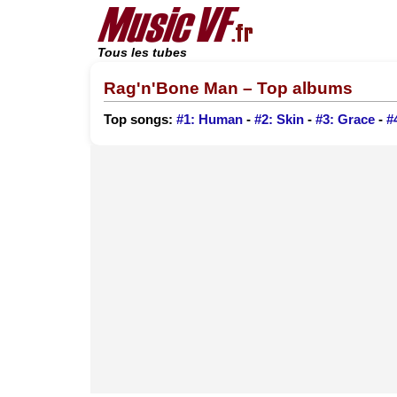
Tous les tubes
Rag'n'Bone Man – Top albums
Top songs:
#1: Human
-
#2: Skin
-
#3: Grace
-
#