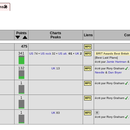
ms🎤
Points
Charts
Liens
Co
Peaks
475
MP3
341
US
74 •
US rock
32 •
US alt.
✫1
•
UK
2
BRIT Awards Best British
MP3
[Best Laid Plans]
écrit par
Jamie Hartman
132
UK
13
écrit par Rory Graham
,
MP3
Needle
&
Dan Bryer
1
écrit par Rory Graham
,
MP3
1
écrit par Rory Graham
,
MP3
1
UK
83
R
MP3
écrit par Rory Graham
,