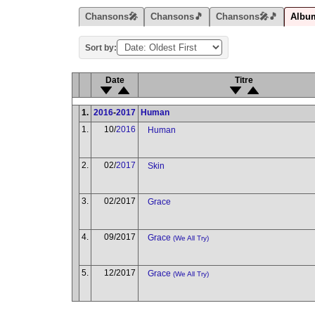
Chansons🎤
Chansons🎵
Chansons🎤🎵
Albu
Sort by:
Date
Titre
1.
2016
-
2017
Human
1.
10/
2016
Human
2.
02/
2017
Skin
3.
02/2017
Grace
4.
09/2017
Grace
(We All Try)
5.
12/2017
Grace
(We All Try)