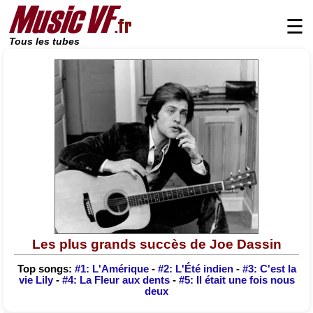
☰
Tous les tubes
Les plus grands succès de Joe Dassin
Top songs:
#1: L'Amérique
-
#2: L'Été indien
-
#3: C'est la
vie Lily
-
#4: La Fleur aux dents
-
#5: Il était une fois nous
deux