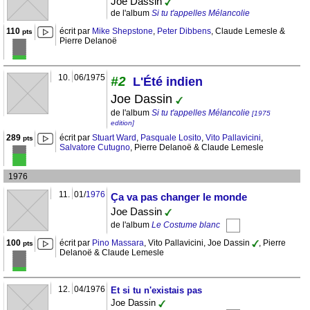
Joe Dassin
de l'album
Si tu t'appelles Mélancolie
110
écrit par
Mike Shepstone
,
Peter Dibbens
, Claude Lemesle &
pts
Pierre Delanoë
10.
06/1975
#2
L'Été indien
Joe Dassin
de l'album
Si tu t'appelles Mélancolie
[1975
edition]
289
écrit par
Stuart Ward
,
Pasquale Losito
,
Vito Pallavicini
,
pts
Salvatore Cutugno
, Pierre Delanoë & Claude Lemesle
1976
11.
01/
1976
Ça va pas changer le monde
Joe Dassin
de l'album
Le Costume blanc
100
écrit par
Pino Massara
, Vito Pallavicini, Joe Dassin
, Pierre
pts
Delanoë & Claude Lemesle
12.
04/1976
Et si tu n'existais pas
Joe Dassin