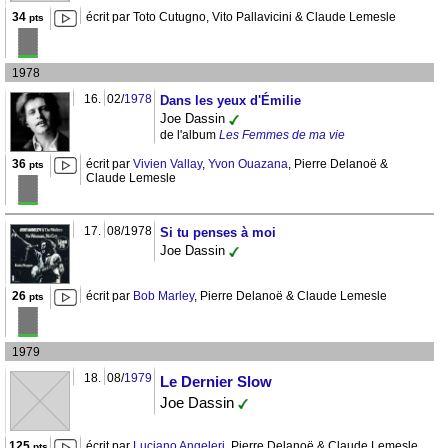
34
écrit par Toto Cutugno, Vito Pallavicini & Claude Lemesle
pts
1978
16.
02/
1978
Dans les yeux d'Émilie
Joe Dassin
de l'album
Les Femmes de ma vie
36
écrit par
Vivien Vallay
,
Yvon Ouazana
, Pierre Delanoë &
pts
Claude Lemesle
17.
08/1978
Si tu penses à moi
Joe Dassin
26
écrit par
Bob Marley
, Pierre Delanoë & Claude Lemesle
pts
1979
18.
08/
1979
Le Dernier Slow
Joe Dassin
125
écrit par
Luciano Angeleri
, Pierre Delanoë & Claude Lemesle
pts