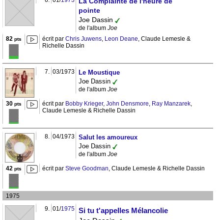
6.
01/
1973
La Complainte de l'heure de
pointe
Joe Dassin
de l'album
Joe
82
écrit par
Chris Juwens
,
Leon Deane
, Claude Lemesle &
pts
Richelle Dassin
7.
03/1973
Le Moustique
Joe Dassin
de l'album
Joe
30
écrit par
Bobby Krieger
,
John Densmore
,
Ray Manzarek
,
pts
Claude Lemesle & Richelle Dassin
8.
04/1973
Salut les amoureux
Joe Dassin
de l'album
Joe
42
écrit par
Steve Goodman
, Claude Lemesle & Richelle Dassin
pts
1975
9.
01/
1975
Si tu t'appelles Mélancolie