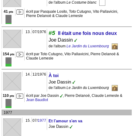
de l'album
Le Costume blanc
41
écrit par Pasquale Losito, Toto Cutugno, Vito Pallavicini,
pts
Pierre Delanoë & Claude Lemesle
13.
07/1976
#5
Il était une fois nous deux
Joe Dassin
de l'album
Le Jardin du Luxembourg
154
écrit par Toto Cutugno, Vito Pallavicini, Pierre Delanoë &
pts
Claude Lemesle
14.
12/1976
À toi
Joe Dassin
de l'album
Le Jardin du Luxembourg
110
écrit par Joe Dassin
, Pierre Delanoë, Claude Lemesle &
pts
Jean Baudlot
1977
15.
07/
1977
Et l'amour s'en va
Joe Dassin