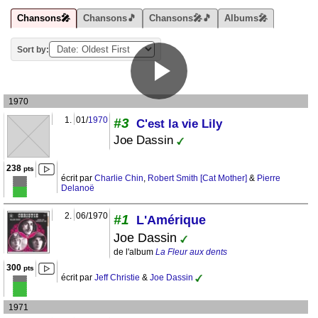
Chansons🎤
Chansons🎵
Chansons🎤🎵
Albums🎤
Sort by:
1970
1.
01/
1970
#3
C'est la vie Lily
Joe Dassin
238
pts
écrit par
Charlie Chin
,
Robert Smith [Cat Mother]
&
Pierre
Delanoë
2.
06/1970
#1
L'Amérique
Joe Dassin
de l'album
La Fleur aux dents
300
pts
écrit par
Jeff Christie
&
Joe Dassin
1971