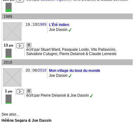
1989
19.
10/
1989
L'Été indien
Joe Dassin
13
R
pts
écrit par Stuart Ward, Pasquale Losito, Vito Pallavicini,
Salvatore Cutugno, Pierre Delanoë & Claude Lemesle
2018
20.
06/
2018
Mon village du bout du monde
Joe Dassin
1
R
pts
écrit par Pierre Delanoë & Joe Dassin
See also...
Hélène Segara & Joe Dassin