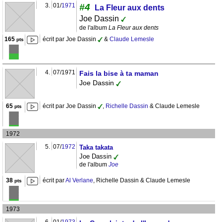
3.
01/
1971
#4
La Fleur aux dents
Joe Dassin
de l'album
La Fleur aux dents
165
écrit par Joe Dassin
&
Claude Lemesle
pts
4.
07/1971
Fais la bise à ta maman
Joe Dassin
65
écrit par Joe Dassin
,
Richelle Dassin
& Claude Lemesle
pts
1972
5.
07/
1972
Taka takata
Joe Dassin
de l'album
Joe
38
écrit par
Al Verlane
, Richelle Dassin & Claude Lemesle
pts
1973