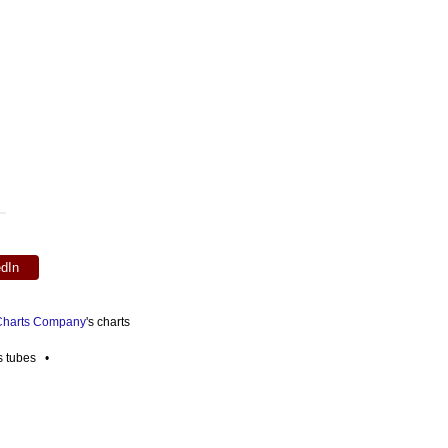
edIn
 Charts Company
's charts
es tubes •