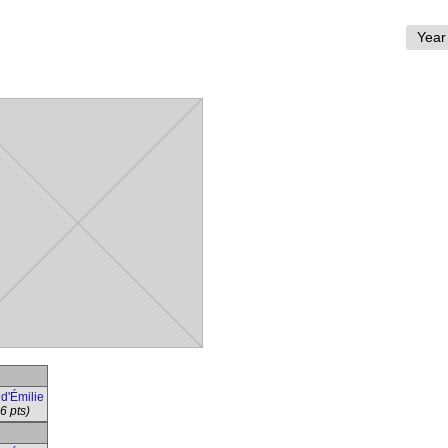
d'Émilie
6 pts)