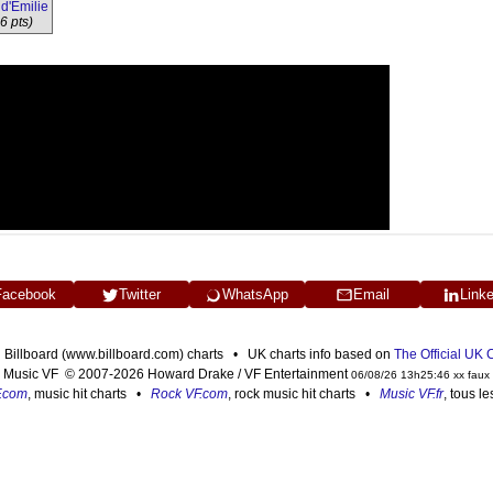
d'Émilie
6 pts)
Facebook
Twitter
WhatsApp
Email
Link
n Billboard (www.billboard.com) charts • UK charts info based on
The Official UK
Music VF © 2007-2026 Howard Drake / VF Entertainment
06/08/26 13h25:46 xx faux
F.com
, music hit charts •
Rock VF.com
, rock music hit charts •
Music VF.fr
, tous l