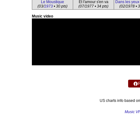
Le Moustique
Et l'amour s'en va
Dans les yeux 
(03/
1973
• 30 pts)
(07/1977 • 34 pts)
(02/1978 • 3
Music video
US charts info based o
Music V