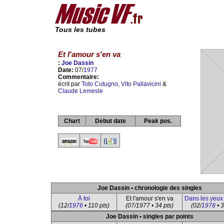
Tous les tubes
Et l'amour s'en va
:
Joe Dassin
Date:
07/
1977
Commentaire:
écrit par
Toto Cutugno
,
Vito Pallavicini
&
Claude Lemesle
Chart
Debut date
Peak pos.
Joe Dassin • chronologie des singles
À toi
Et l'amour s'en va
Dans les yeux 
(12/
1976
• 110 pts)
(07/1977 • 34 pts)
(02/
1978
• 3
Joe Dassin • singles par points