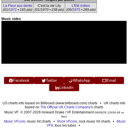
La Fleur aux dents
C'est la vie Lily
L'Été indien
(01/
1971
• 165 pts)
(01/1970 • 238 pts)
(06/
1975
• 289 pts)
Music video
Facebook
Twitter
WhatsApp
Email
LinkedIn
US charts info based on Billboard (www.billboard.com) charts • UK charts info
based on
The Official UK Charts Company
's charts
Music VF © 2007-2026 Howard Drake / VF Entertainment
09/08/26 12h54:49 xx
faux
Music VF.com
, music hit charts •
Rock VF.com
, rock music hit charts •
Music
VF.fr
, tous les tubes •