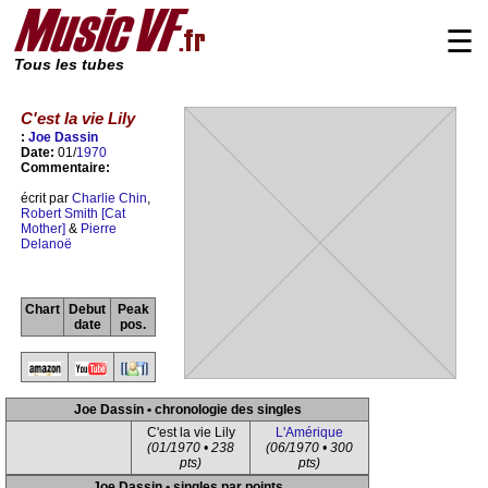
☰
Tous les tubes
C'est la vie Lily
:
Joe Dassin
Date:
01/
1970
Commentaire:
écrit par
Charlie Chin
,
Robert Smith [Cat
Mother]
&
Pierre
Delanoë
Chart
Debut
Peak
date
pos.
Joe Dassin • chronologie des singles
C'est la vie Lily
L'Amérique
(01/1970 • 238
(06/1970 • 300
pts)
pts)
Joe Dassin • singles par points