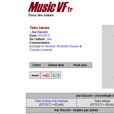
Tous les tubes
Taka takata
:
Joe Dassin
Date:
07/
1972
De l'album:
Joe
Commentaire:
écrit par
Al Verlane
,
Richelle Dassin
&
Claude Lemesle
Chart
Debut date
Peak pos.
Joe Dassin • chronologie 
Fais la bise à ta maman
Taka takata
(07/
1971
• 65 pts)
(07/1972 • 38 pts
Joe Dassin • singles par points