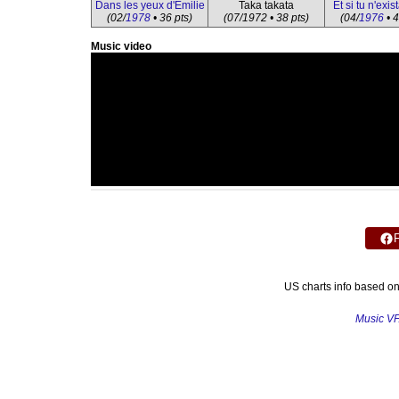
Dans les yeux d'Émilie
Taka takata
Et si tu n'exis
(02/
1978
• 36 pts)
(07/1972 • 38 pts)
(04/
1976
• 4
Music video
US charts info based o
Music V