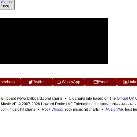
tais pas
1 pts)
Facebook
Twitter
WhatsApp
Email
Link
n Billboard (www.billboard.com) charts • UK charts info based on
The Official UK
Music VF © 2007-2026 Howard Drake / VF Entertainment
07/08/26 13h29:44 xx faux
F.com
, music hit charts •
Rock VF.com
, rock music hit charts •
Music VF.fr
, tous l