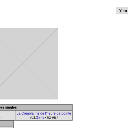
des singles
La Complainte de l'heure de pointe
)
(01/
1973
• 82 pts)