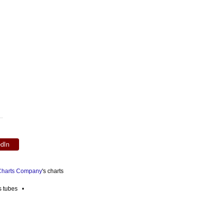
edIn
 Charts Company
's charts
es tubes •