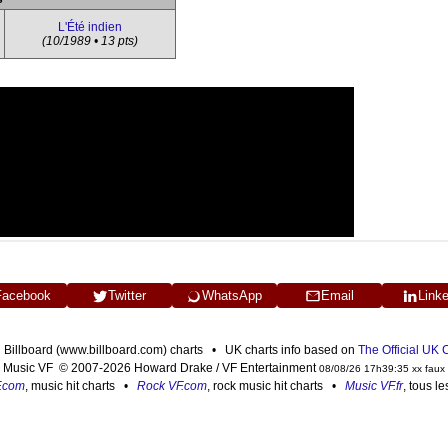
L'Été indien
(10/1989 • 13 pts)
Facebook
Twitter
WhatsApp
Email
Link
n Billboard (www.billboard.com) charts • UK charts info based on
The Official UK
Music VF © 2007-2026 Howard Drake / VF Entertainment
08/08/26 17h39:35 xx faux
F.com
, music hit charts •
Rock VF.com
, rock music hit charts •
Music VF.fr
, tous l