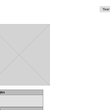
gles
s