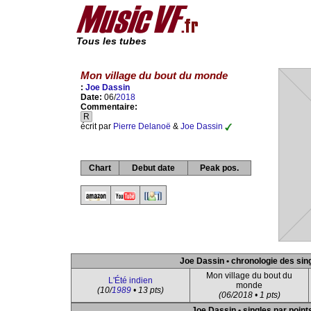
Tous les tubes
Mon village du bout du monde
:
Joe Dassin
Date:
06/
2018
Commentaire:
R
écrit par
Pierre Delanoë
&
Joe Dassin
Chart
Debut date
Peak pos.
Joe Dassin • chronologie des sin
Mon village du bout du
L'Été indien
monde
(10/
1989
• 13 pts)
(06/2018 • 1 pts)
Joe Dassin • singles par point