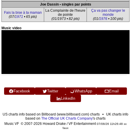
Joe Dassin • singles par points
La Complainte de l'heure
Ça va pas changer le
Fais la bise à ta maman
de pointe
monde
(07/
1971
• 65 pts)
(01/1973 • 82 pts)
(01/
1976
• 100 pts)
Music video
Facebook
Twitter
WhatsApp
Email
LinkedIn
US charts info based on Billboard (www.billboard.com) charts • UK charts info
based on
The Official UK Charts Company
's charts
Music VF © 2007-2026 Howard Drake / VF Entertainment
07/08/26 11h26:48 xx
faux