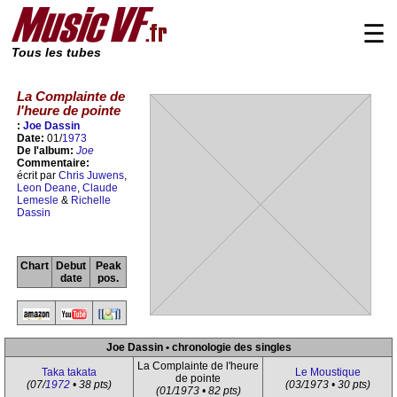
☰
Tous les tubes
La Complainte de
l'heure de pointe
:
Joe Dassin
Date:
01/
1973
De l'album:
Joe
Commentaire:
écrit par
Chris Juwens
,
Leon Deane
,
Claude
Lemesle
&
Richelle
Dassin
Chart
Debut
Peak
date
pos.
Joe Dassin • chronologie des singles
La Complainte de l'heure
Taka takata
Le Moustique
de pointe
(07/
1972
• 38 pts)
(03/1973 • 30 pts)
(01/1973 • 82 pts)