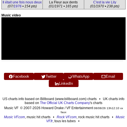
Il était une fois nous deux
La Fleur aux dents
C'est la vie Lily
(07/
1976
• 154 pts)
(01/1971 • 165 pts)
(01/1970 • 238 pts)
Music video
Facebook
Twitter
WhatsApp
Email
LinkedIn
US charts info based on Billboard (www.billboard.com) charts • UK charts info
based on
The Official UK Charts Company
's charts
Music VF © 2007-2026 Howard Drake / VF Entertainment
08/08/26 13h12:10 xx
faux
Music VF.com
, music hit charts •
Rock VF.com
, rock music hit charts •
Music
VF.fr
, tous les tubes •