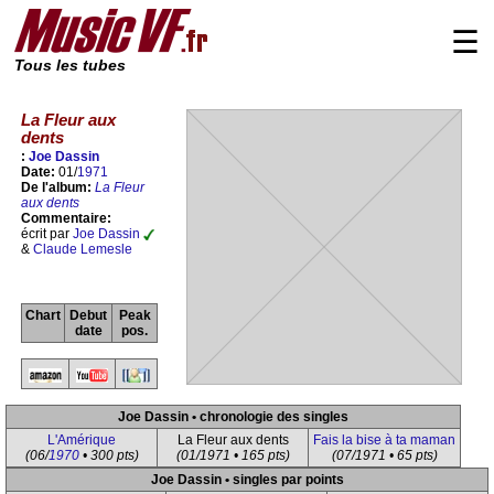
☰
Tous les tubes
La Fleur aux
dents
:
Joe Dassin
Date:
01/
1971
De l'album:
La Fleur
aux dents
Commentaire:
écrit par
Joe Dassin
&
Claude Lemesle
Chart
Debut
Peak
date
pos.
Joe Dassin • chronologie des singles
L'Amérique
La Fleur aux dents
Fais la bise à ta maman
(06/
1970
• 300 pts)
(01/1971 • 165 pts)
(07/1971 • 65 pts)
Joe Dassin • singles par points