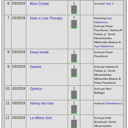
6.
03/2019
1
Blue Crystal
écrit par
Swy V
7.
03/2019
7
Dale x Love Therapy
featuring
Aya
Nakamura
écrit par Petar
Paunkovic, Hamza Al
Farissi
, Kevin
Nkuansambu
Miahumba Bwana &
Aya Nakamura
8.
03/2019
1
Deep Inside
écrit par Petar
Paunkovic
9.
03/2019
1
Galerie
écrit par Hamza Al
Farissi
, Kevin
Nkuansambu
Miahumba Bwana &
Petar Paunkovic
10.
03/2019
1
Gynéco
écrit par Nico
Bellagio
11.
03/2019
1
Henny me noie
écrit par
Damablanca
12.
03/2019
1
Le Même Sort
écrit par Amir
Boudouhi, Kevin
Nkuansambu