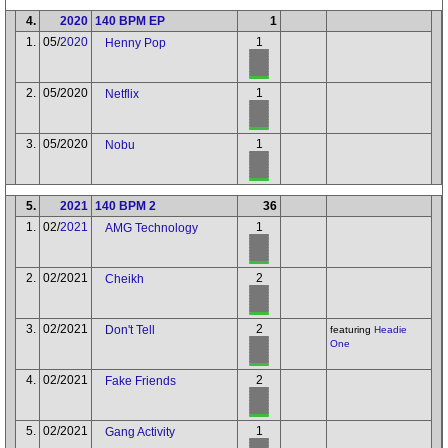
4.
2020
140 BPM EP
1
1.
05/
2020
1
Henny Pop
2.
05/2020
1
Netflix
3.
05/2020
1
Nobu
5.
2021
140 BPM 2
36
1.
02/
2021
1
AMG Technology
2.
02/2021
2
Cheikh
3.
02/2021
2
Don't Tell
featuring
Headie
One
4.
02/2021
2
Fake Friends
5.
02/2021
1
Gang Activity