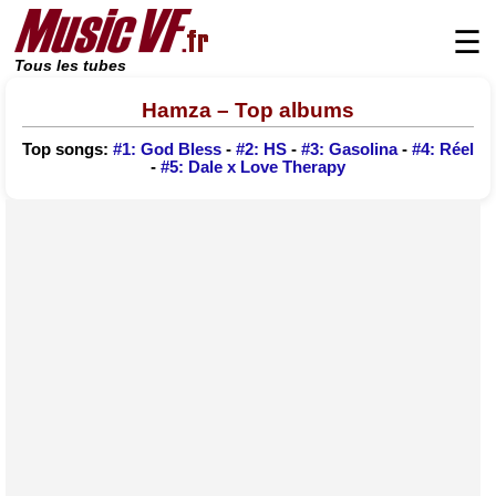
☰
Tous les tubes
Hamza – Top albums
Top songs:
#1: God Bless
-
#2: HS
-
#3: Gasolina
-
#4: Réel
-
#5: Dale x Love Therapy