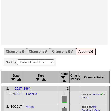
Chansons🎤
Chansons🎵
Chansons🎤🎵
Albums🎤
Sort by:
Points
Date
Titre
Charts
Commentaire
Peaks
1.
2017
1994
1
1.
07/
2017
1
Godzilla
écrit par
Hamza
&
Ponko
2.
10/2017
1
Vibes
écrit par
Amir
Boudouhi
,
Cem