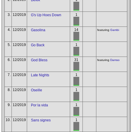
3.
12/2019
1
G's Up Hoes Down
4.
12/2019
14
Gasolina
featuring
Gambi
5.
12/2019
1
Go Back
6.
12/2019
31
God Bless
featuring
Damso
7.
12/2019
1
Late Nights
8.
12/2019
1
Oseille
9.
12/2019
1
Por la vida
10.
12/2019
1
Sans signes