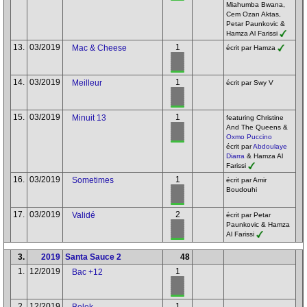
Miahumba Bwana,
Cem Ozan Aktas,
Petar Paunkovic &
Hamza Al Farissi
13.
03/2019
1
Mac & Cheese
écrit par Hamza
14.
03/2019
1
Meilleur
écrit par Swy V
15.
03/2019
1
Minuit 13
featuring Christine
And The Queens &
Oxmo Puccino
écrit par
Abdoulaye
Diarra
& Hamza Al
Farissi
16.
03/2019
1
Sometimes
écrit par Amir
Boudouhi
17.
03/2019
2
Validé
écrit par Petar
Paunkovic & Hamza
Al Farissi
3.
2019
Santa Sauce 2
48
1.
12/2019
1
Bac +12
2.
12/2019
1
Belek