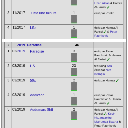
Ozan Aktas
& Hamza
Al-Farissi
3.
11/2017
1
Juste une minute
écrit par Ponko
4.
11/2017
1
Life
écrit par Hamza Al
Farissi
&
Petar
Paunkovic
2.
2019
Paradise
46
1.
02/
2019
3
Paradise
écrit par Petar
Paunkovic & Hamza
Al Farissi
2.
03/2019
23
HS
featuring
Sch
écrit par
Nico
Bellagio
3.
03/2019
2
50x
écrit par Hamza
4.
03/2019
1
Addiction
écrit par Petar
Paunkovic & Hamza
Al Farissi
5.
03/2019
2
Audemars Shit
écrit par Hamza Al
Farissi
,
Kevin
Nkuansambu
Miahumba Bwana
&
Petar Paunkovic