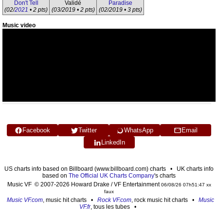
Don't Tell
Validé
Paradise
(02/
2021
• 2 pts)
(03/2019 • 2 pts)
(02/2019 • 3 pts)
Music video
Facebook
Twitter
WhatsApp
Email
LinkedIn
US charts info based on Billboard (www.billboard.com) charts • UK charts info
based on
The Official UK Charts Company
's charts
Music VF © 2007-2026 Howard Drake / VF Entertainment
06/08/26 07h51:47 xx
faux
Music VF.com
, music hit charts •
Rock VF.com
, rock music hit charts •
Music
VF.fr
, tous les tubes •