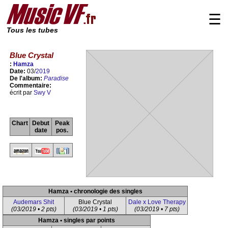
☰
Tous les tubes
Blue Crystal
:
Hamza
Date:
03/
2019
De l'album:
Paradise
Commentaire:
écrit par
Swy V
Chart
Debut
Peak
date
pos.
Hamza • chronologie des singles
Audemars Shit
Blue Crystal
Dale x Love Therapy
(03/2019 • 2 pts)
(03/2019 • 1 pts)
(03/2019 • 7 pts)
Hamza • singles par points