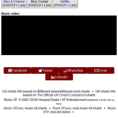
Mac & Cheese
Blue Crystal
Netflix
(03/2019 • 1 pts)
(03/2019 • 1 pts)
(05/
2020
• 1 pts)
Music video
Facebook
Twitter
WhatsApp
Email
LinkedIn
US charts info based on Billboard (www.billboard.com) charts • UK charts info
based on
The Official UK Charts Company
's charts
Music VF © 2007-2026 Howard Drake / VF Entertainment
08/08/26 21h37:35 xx
faux
Music VF.com
, music hit charts •
Rock VF.com
, rock music hit charts •
Music
VF.fr
, tous les tubes •