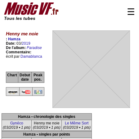
☰
Tous les tubes
Henny me noie
:
Hamza
Date:
03/
2019
De l'album:
Paradise
Commentaire:
écrit par
Damablanca
Chart
Debut
Peak
date
pos.
Hamza • chronologie des singles
Gynéco
Henny me noie
Le Même Sort
(03/2019 • 1 pts)
(03/2019 • 1 pts)
(03/2019 • 1 pts)
Hamza • singles par points