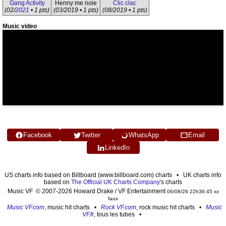
Gang Activity
Henny me noie
Clic clac
(02/
2021
• 1 pts)
(03/2019 • 1 pts)
(08/2019 • 1 pts)
Music video
Facebook
Twitter
WhatsApp
Email
LinkedIn
US charts info based on Billboard (www.billboard.com) charts • UK charts info
based on
The Official UK Charts Company
's charts
Music VF © 2007-2026 Howard Drake / VF Entertainment
06/08/26 22h36:45 xx
faux
Music VF.com
, music hit charts •
Rock VF.com
, rock music hit charts •
Music
VF.fr
, tous les tubes •