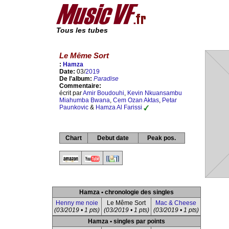
Tous les tubes
Le Même Sort
:
Hamza
Date:
03/
2019
De l'album:
Paradise
Commentaire:
écrit par
Amir Boudouhi
,
Kevin Nkuansambu
Miahumba Bwana
,
Cem Ozan Aktas
,
Petar
Paunkovic
&
Hamza Al Farissi
Chart
Debut date
Peak pos.
Hamza • chronologie des singles
Henny me noie
Le Même Sort
Mac & Cheese
(03/2019 • 1 pts)
(03/2019 • 1 pts)
(03/2019 • 1 pts)
Hamza • singles par points