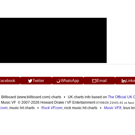
Facebook
Twitter
WhatsApp
Email
Link
n Billboard (www.billboard.com) charts • UK charts info based on
The Official UK
Music VF © 2007-2026 Howard Drake / VF Entertainment
07/08/26 21h01:41 xx faux
F.com
, music hit charts •
Rock VF.com
, rock music hit charts •
Music VF.fr
, tous l