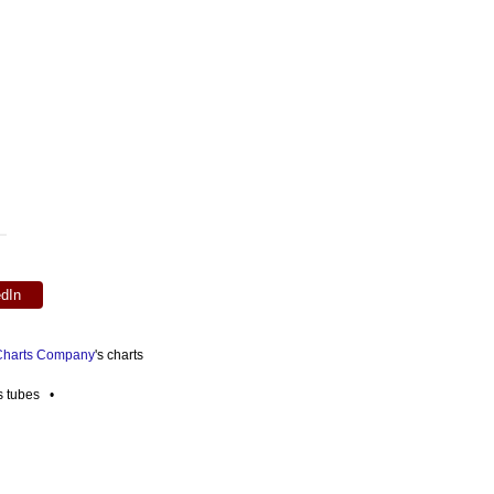
edIn
 Charts Company
's charts
es tubes •