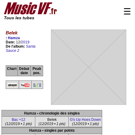
☰
Tous les tubes
Belek
:
Hamza
Date:
12/
2019
De l'album:
Santa
Sauce 2
Chart
Debut
Peak
date
pos.
Hamza • chronologie des singles
Bac +12
Belek
G's Up Hoes Down
(12/2019 • 1 pts)
(12/2019 • 1 pts)
(12/2019 • 1 pts)
Hamza • singles par points