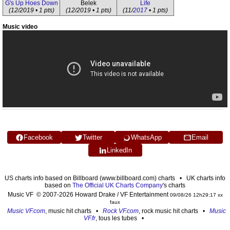
G's Up Hoes Down
Belek
Life
(12/2019 • 1 pts)
(12/2019 • 1 pts)
(11/
2017
• 1 pts)
Music video
Facebook
Twitter
WhatsApp
Email
LinkedIn
US charts info based on Billboard (www.billboard.com) charts • UK charts info
based on
The Official UK Charts Company
's charts
Music VF © 2007-2026 Howard Drake / VF Entertainment
09/08/26 12h29:17 xx
faux
Music VF.com
, music hit charts •
Rock VF.com
, rock music hit charts •
Music
VF.fr
, tous les tubes •