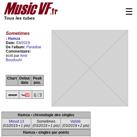
☰
Tous les tubes
Sometimes
:
Hamza
Date:
03/
2019
De l'album:
Paradise
Commentaire:
écrit par
Amir
Boudouhi
Chart
Debut
Peak
date
pos.
Hamza • chronologie des singles
Minuit 13
Sometimes
Validé
(03/2019 • 1 pts)
(03/2019 • 1 pts)
(03/2019 • 2 pts)
Hamza • singles par points