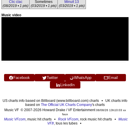
Clic clac
Sometimes
Minuit 13
(08/2019 • 1 pts)
(03/2019 • 1 pts)
(03/2019 • 1 pts)
Music video
Facebook
Twitter
WhatsApp
Email
LinkedIn
US charts info based on Billboard (www.billboard.com) charts • UK charts info
based on
The Official UK Charts Company
's charts
Music VF © 2007-2026 Howard Drake / VF Entertainment
08/08/26 13h10:03 xx
faux
Music VF.com
, music hit charts •
Rock VF.com
, rock music hit charts •
Music
VF.fr
, tous les tubes •