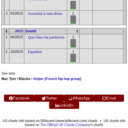
3.
02/2015
2
Accroché à mes rêves
2.
2015
Dualité
1
1.
08/2015
1
Que Dieu me pardonne
2.
10/2015
1
Équilibre
See also...
Mac Tyer / Blacko •
Sniper [French hip hop group]
Facebook
Twitter
WhatsApp
Email
LinkedIn
US charts info based on Billboard (www.billboard.com) charts • UK charts info
based on
The Official UK Charts Company
's charts