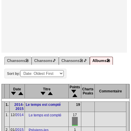
Chansons🎤
Chansons🎵
Chansons🎤🎵
Albums🎤
Sort by:
Points
Date
Titre
Charts
Commentaire
Peaks
1.
2014
-
Le temps est compté
19
2015
1.
12/
2014
17
Le temps est compté
2.
01/
2015
1
Préviens-les