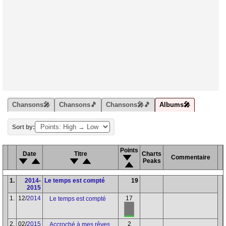
Chansons🎤
Chansons🎵
Chansons🎤🎵
Albums🎤
Sort by:
Points
Date
Titre
Charts
Commentaire
Peaks
1.
2014
-
Le temps est compté
19
2015
1.
12/
2014
17
Le temps est compté
2.
02/
2015
2
Accroché à mes rêves