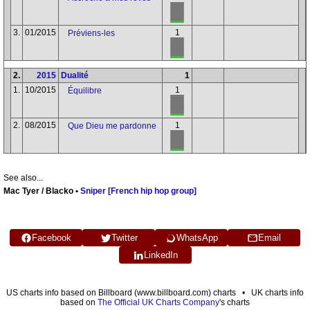
3.
01/2015
1
Préviens-les
2.
2015
Dualité
1
1.
10/2015
1
Équilibre
2.
08/2015
1
Que Dieu me pardonne
See also...
Mac Tyer / Blacko •
Sniper [French hip hop group]
Facebook
Twitter
WhatsApp
Email
LinkedIn
US charts info based on Billboard (www.billboard.com) charts • UK charts info
based on
The Official UK Charts Company
's charts