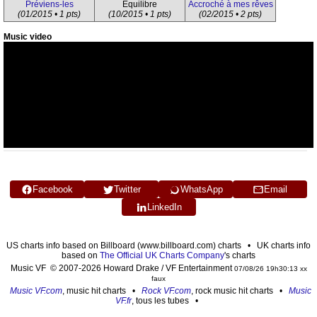
Préviens-les
Équilibre
Accroché à mes rêves
(01/2015 • 1 pts)
(10/2015 • 1 pts)
(02/2015 • 2 pts)
Music video
Facebook
Twitter
WhatsApp
Email
LinkedIn
US charts info based on Billboard (www.billboard.com) charts • UK charts info
based on
The Official UK Charts Company
's charts
Music VF © 2007-2026 Howard Drake / VF Entertainment
07/08/26 19h30:13 xx
faux
Music VF.com
, music hit charts •
Rock VF.com
, rock music hit charts •
Music
VF.fr
, tous les tubes •