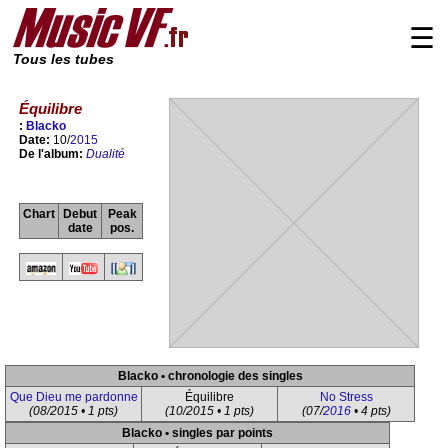
☰
Tous les tubes
Équilibre
:
Blacko
Date:
10/
2015
De l'album:
Dualité
Chart
Debut
Peak
date
pos.
Blacko • chronologie des singles
Que Dieu me pardonne
Équilibre
No Stress
(08/2015 • 1 pts)
(10/2015 • 1 pts)
(07/
2016
• 4 pts)
Blacko • singles par points