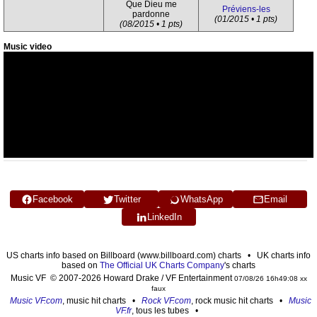
Que Dieu me
Préviens-les
pardonne
(01/2015 • 1 pts)
(08/2015 • 1 pts)
Music video
Facebook
Twitter
WhatsApp
Email
LinkedIn
US charts info based on Billboard (www.billboard.com) charts • UK charts info
based on
The Official UK Charts Company
's charts
Music VF © 2007-2026 Howard Drake / VF Entertainment
07/08/26 16h49:08 xx
faux
Music VF.com
, music hit charts •
Rock VF.com
, rock music hit charts •
Music
VF.fr
, tous les tubes •