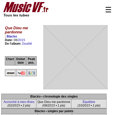
☰
Tous les tubes
Que Dieu me
pardonne
:
Blacko
Date:
08/
2015
De l'album:
Dualité
Chart
Debut
Peak
date
pos.
Blacko • chronologie des singles
Accroché à mes rêves
Que Dieu me pardonne
Équilibre
(02/2015 • 2 pts)
(08/2015 • 1 pts)
(10/2015 • 1 pts)
Blacko • singles par points