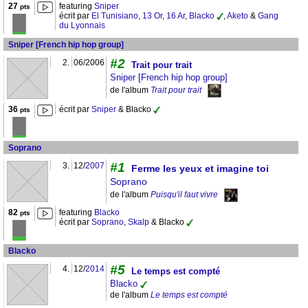
27
featuring
Sniper
pts
écrit par
El Tunisiano
,
13 Or
,
16 Ar
,
Blacko
,
Aketo
&
Gang
du Lyonnais
Sniper [French hip hop group]
#2
2.
06/2006
Trait pour trait
Sniper [French hip hop group]
de l'album
Trait pour trait
36
écrit par
Sniper
& Blacko
pts
Soprano
#1
3.
12/
2007
Ferme les yeux et imagine toi
Soprano
de l'album
Puisqu'il faut vivre
82
featuring
Blacko
pts
écrit par
Soprano
,
Skalp
& Blacko
Blacko
#5
4.
12/
2014
Le temps est compté
Blacko
de l'album
Le temps est compté