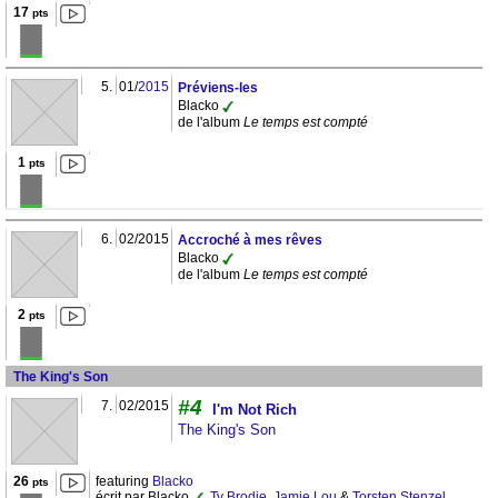
17
pts
5.
01/
2015
Préviens-les
Blacko
de l'album
Le temps est compté
1
pts
6.
02/2015
Accroché à mes rêves
Blacko
de l'album
Le temps est compté
2
pts
The King's Son
#4
7.
02/2015
I'm Not Rich
The King's Son
26
featuring
Blacko
pts
écrit par Blacko
,
Ty Brodie
,
Jamie Lou
&
Torsten Stenzel