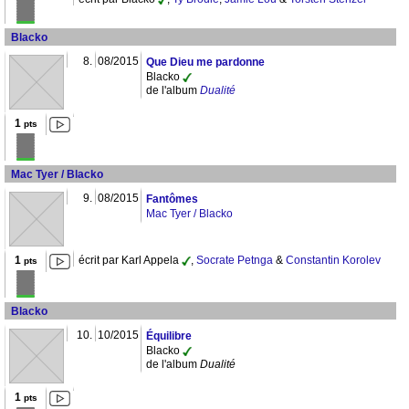
Blacko
8.
08/2015
Que Dieu me pardonne
Blacko
de l'album
Dualité
1
pts
Mac Tyer / Blacko
9.
08/2015
Fantômes
Mac Tyer / Blacko
1
écrit par Karl Appela
,
Socrate Petnga
&
Constantin Korolev
pts
Blacko
10.
10/2015
Équilibre
Blacko
de l'album
Dualité
1
pts