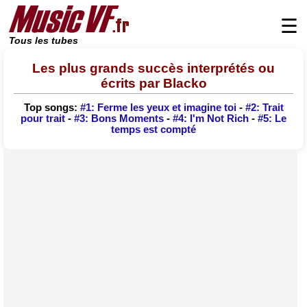
☰
Tous les tubes
Les plus grands succès interprétés ou
écrits par Blacko
Top songs:
#1: Ferme les yeux et imagine toi
-
#2: Trait
pour trait
-
#3: Bons Moments
-
#4: I'm Not Rich
-
#5: Le
temps est compté