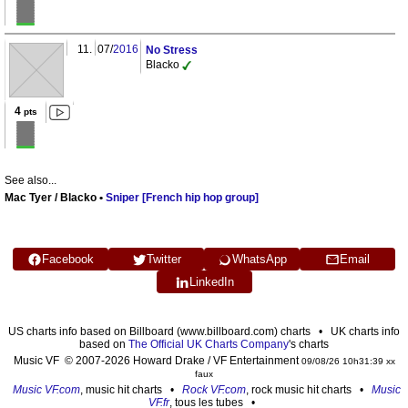
11.
07/
2016
No Stress
Blacko
4
pts
See also...
Mac Tyer / Blacko •
Sniper [French hip hop group]
Facebook
Twitter
WhatsApp
Email
LinkedIn
US charts info based on Billboard (www.billboard.com) charts • UK charts info
based on
The Official UK Charts Company
's charts
Music VF © 2007-2026 Howard Drake / VF Entertainment
09/08/26 10h31:39 xx
faux
Music VF.com
, music hit charts •
Rock VF.com
, rock music hit charts •
Music
VF.fr
, tous les tubes •