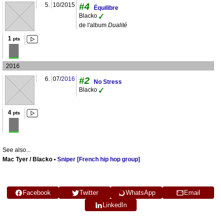
5.
10/2015
#4
Équilibre
Blacko
de l'album
Dualité
1
pts
2016
6.
07/
2016
#2
No Stress
Blacko
4
pts
See also...
Mac Tyer / Blacko •
Sniper [French hip hop group]
Facebook
Twitter
WhatsApp
Email
LinkedIn