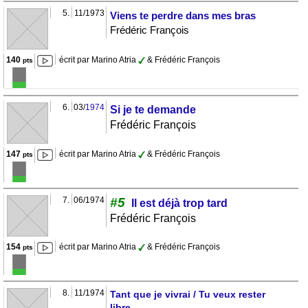
5.
11/1973
Viens te perdre dans mes bras
Frédéric François
140
écrit par Marino Atria
& Frédéric François
pts
6.
03/
1974
Si je te demande
Frédéric François
147
écrit par Marino Atria
& Frédéric François
pts
7.
06/1974
#5
Il est déjà trop tard
Frédéric François
154
écrit par Marino Atria
& Frédéric François
pts
8.
11/1974
Tant que je vivrai / Tu veux rester
libre