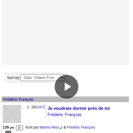
Sort by:
Frédéric François
1.
06/
1972
Je voudrais dormir près de toi
Frédéric François
139
écrit par
Marino Atria
&
Frédéric François
pts