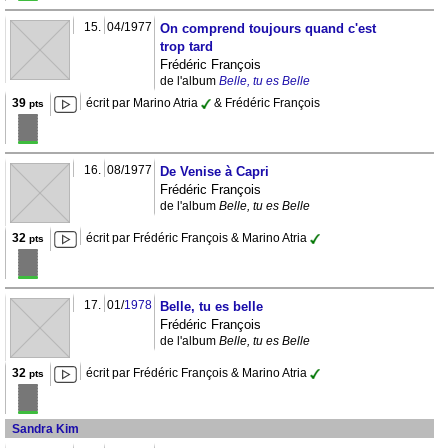
15.
04/1977
On comprend toujours quand c'est
trop tard
Frédéric François
de l'album
Belle, tu es Belle
39
écrit par Marino Atria
& Frédéric François
pts
16.
08/1977
De Venise à Capri
Frédéric François
de l'album
Belle, tu es Belle
32
écrit par Frédéric François & Marino Atria
pts
17.
01/
1978
Belle, tu es belle
Frédéric François
de l'album
Belle, tu es Belle
32
écrit par Frédéric François & Marino Atria
pts
Sandra Kim