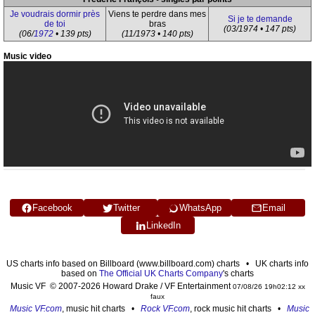
Je voudrais dormir près
Viens te perdre dans mes
Si je te demande
de toi
bras
(03/1974 • 147 pts)
(06/
1972
• 139 pts)
(11/1973 • 140 pts)
Music video
Facebook
Twitter
WhatsApp
Email
LinkedIn
US charts info based on Billboard (www.billboard.com) charts • UK charts info
based on
The Official UK Charts Company
's charts
Music VF © 2007-2026 Howard Drake / VF Entertainment
07/08/26 19h02:12 xx
faux
Music VF.com
, music hit charts •
Rock VF.com
, rock music hit charts •
Music