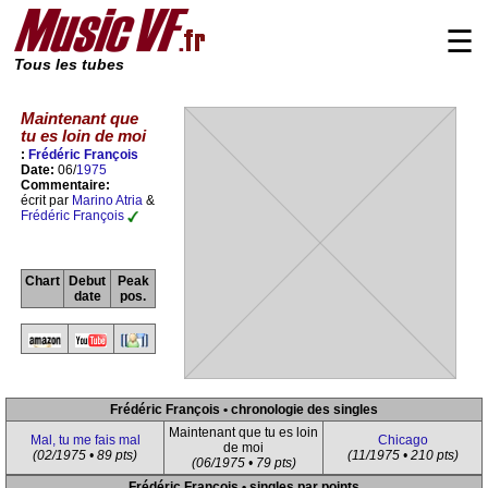
☰
Tous les tubes
Maintenant que
tu es loin de moi
:
Frédéric François
Date:
06/
1975
Commentaire:
écrit par
Marino Atria
&
Frédéric François
Chart
Debut
Peak
date
pos.
Frédéric François • chronologie des singles
Maintenant que tu es loin
Mal, tu me fais mal
Chicago
de moi
(02/1975 • 89 pts)
(11/1975 • 210 pts)
(06/1975 • 79 pts)
Frédéric François • singles par points