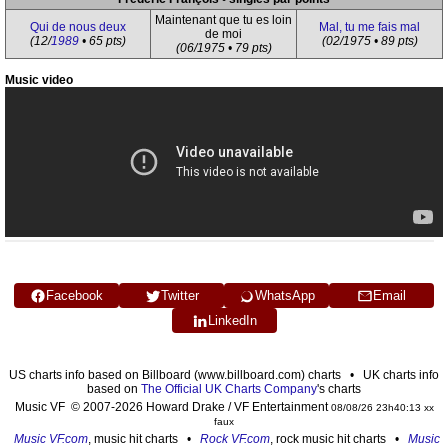
Maintenant que tu es loin
Qui de nous deux
Mal, tu me fais mal
de moi
(12/
1989
• 65 pts)
(02/1975 • 89 pts)
(06/1975 • 79 pts)
Music video
Facebook
Twitter
WhatsApp
Email
LinkedIn
US charts info based on Billboard (www.billboard.com) charts • UK charts info
based on
The Official UK Charts Company
's charts
Music VF © 2007-2026 Howard Drake / VF Entertainment
08/08/26 23h40:13 xx
faux
Music VF.com
, music hit charts •
Rock VF.com
, rock music hit charts •
Music