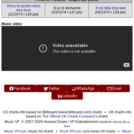
Viens te perdre dans
Si je te demande
Il est déjà trop tard
mes bras
(03/1974 • 147 pts)
(06/1974 • 154 pts)
(11/1973 • 140 pts)
Music video
Facebook
Twitter
WhatsApp
Email
LinkedIn
US charts info based on Billboard (www.billboard.com) charts • UK charts info
based on
The Official UK Charts Company
's charts
Music VF © 2007-2026 Howard Drake / VF Entertainment
06/08/26 16h32:39 xx
faux
Music VF.com
, music hit charts •
Rock VF.com
, rock music hit charts •
Music