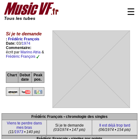
☰
Tous les tubes
Si je te demande
:
Frédéric François
Date:
03/
1974
Commentaire:
écrit par
Marino Atria
&
Frédéric François
Chart
Debut
Peak
date
pos.
Frédéric François • chronologie des singles
Viens te perdre dans
Si je te demande
Il est déjà trop tard
mes bras
(03/1974 • 147 pts)
(06/1974 • 154 pts)
(11/
1973
• 140 pts)
Frédéric François • singles par points