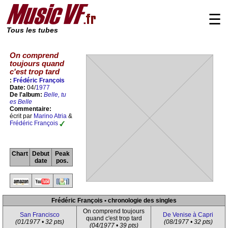
☰
Tous les tubes
On comprend
toujours quand
c'est trop tard
:
Frédéric François
Date:
04/
1977
De l'album:
Belle, tu
es Belle
Commentaire:
écrit par
Marino Atria
&
Frédéric François
Chart
Debut
Peak
date
pos.
Frédéric François • chronologie des singles
On comprend toujours
San Francisco
De Venise à Capri
quand c'est trop tard
(01/1977 • 32 pts)
(08/1977 • 32 pts)
(04/1977 • 39 pts)