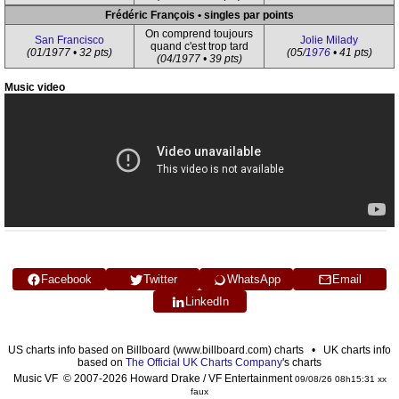
Frédéric François • singles par points
On comprend toujours
San Francisco
Jolie Milady
quand c'est trop tard
(01/1977 • 32 pts)
(05/
1976
• 41 pts)
(04/1977 • 39 pts)
Music video
Facebook
Twitter
WhatsApp
Email
LinkedIn
US charts info based on Billboard (www.billboard.com) charts • UK charts info
based on
The Official UK Charts Company
's charts
Music VF © 2007-2026 Howard Drake / VF Entertainment
09/08/26 08h15:31 xx
faux