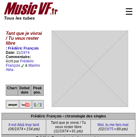
☰
Tous les tubes
Tant que je vivrai
/ Tu veux rester
libre
:
Frédéric François
Date:
11/
1974
Commentaire:
écrit par
Frédéric
François
&
Marino
Atria
Chart
Debut
Peak
date
pos.
Frédéric François • chronologie des singles
Tant que je vivrai / Tu
Il est déjà trop tard
Mal, tu me fais mal
veux rester libre
(06/1974 • 154 pts)
(02/
1975
• 89 pts)
(11/1974 • 91 pts)