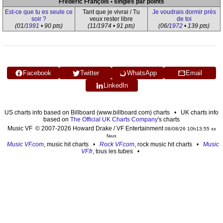
Frédéric François • singles par points
Est-ce que tu es seule ce
Tant que je vivrai / Tu
Je voudrais dormir près
soir ?
veux rester libre
de toi
(01/
1991
• 90 pts)
(11/1974 • 91 pts)
(06/
1972
• 139 pts)
Facebook
Twitter
WhatsApp
Email
LinkedIn
US charts info based on Billboard (www.billboard.com) charts • UK charts info
based on
The Official UK Charts Company
's charts
Music VF © 2007-2026 Howard Drake / VF Entertainment
08/08/26 10h13:55 xx
faux
Music VF.com
, music hit charts •
Rock VF.com
, rock music hit charts •
Music
VF.fr
, tous les tubes •