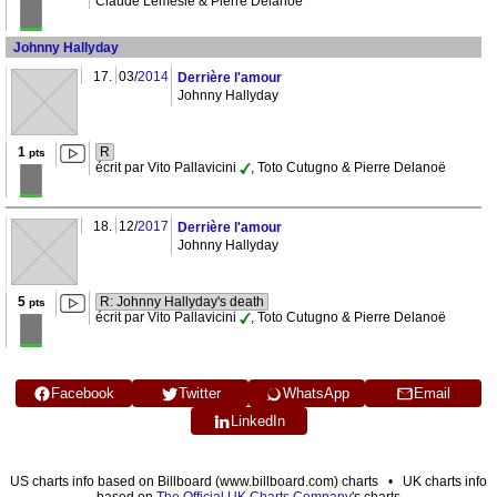
Claude Lemesle & Pierre Delanoë
Johnny Hallyday
17.
03/
2014
Derrière l'amour
Johnny Hallyday
1
R
pts
écrit par Vito Pallavicini
, Toto Cutugno & Pierre Delanoë
18.
12/
2017
Derrière l'amour
Johnny Hallyday
5
R: Johnny Hallyday's death
pts
écrit par Vito Pallavicini
, Toto Cutugno & Pierre Delanoë
Facebook
Twitter
WhatsApp
Email
LinkedIn
US charts info based on Billboard (www.billboard.com) charts • UK charts info