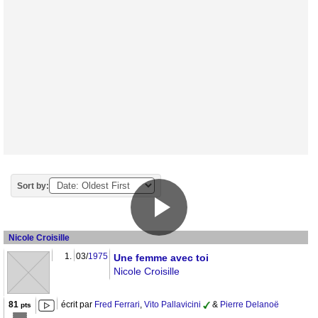
Sort by:
Nicole Croisille
1.
03/
1975
Une femme avec toi
Nicole Croisille
81
écrit par
Fred Ferrari
,
Vito Pallavicini
&
Pierre Delanoë
pts