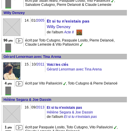
écrit par Stuart Ward, Pasquale Losito, Vito Pallavicini
,
Salvatore Cutugno, Pierre Delanoë & Claude Lemesle
Willy Denzey
14.
01/
2005
Et si tu n'existais pas
Willy Denzey
de l'album
Acte II
96
écrit par Toto Cutugno, Pasquale Losito, Pierre Delanoë,
pts
Claude Lemesle & Vito Pallavicini
Gérard Lenorman avec Tina Arena
15.
10/
2011
Voici les clés
Gérard Lenorman avec Tina Arena
4
écrit par Vito Pallavicini
, Toto Cutugno & Pierre Delanoë
pts
Hélène Segara & Joe Dassin
16.
09/
2013
Et si tu n'existais pas
Hélène Segara & Joe Dassin
de l'album
Et si tu n'existais pas
1
écrit par Pasquale Losito, Toto Cutugno, Vito Pallavicini
,
pts