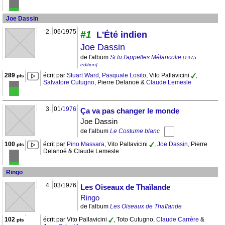
Joe Dassin
2.
06/1975
#1
L'Été indien
Joe Dassin
de l'album
Si tu t'appelles Mélancolie
[1975
edition]
289
écrit par
Stuart Ward
,
Pasquale Losito
, Vito Pallavicini
,
pts
Salvatore Cutugno
, Pierre Delanoë &
Claude Lemesle
3.
01/
1976
Ça va pas changer le monde
Joe Dassin
de l'album
Le Costume blanc
100
écrit par
Pino Massara
, Vito Pallavicini
,
Joe Dassin
, Pierre
pts
Delanoë & Claude Lemesle
Ringo
4.
03/1976
Les Oiseaux de Thaïlande
Ringo
de l'album
Les Oiseaux de Thaïlande
102
écrit par Vito Pallavicini
, Toto Cutugno,
Claude Carrère
&
pts