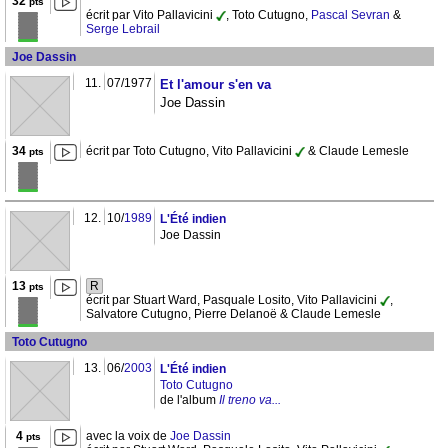
32
pts
écrit par Vito Pallavicini
, Toto Cutugno,
Pascal Sevran
&
Serge Lebrail
Joe Dassin
11.
07/1977
Et l'amour s'en va
Joe Dassin
34
écrit par Toto Cutugno, Vito Pallavicini
& Claude Lemesle
pts
12.
10/
1989
L'Été indien
Joe Dassin
13
R
pts
écrit par Stuart Ward, Pasquale Losito, Vito Pallavicini
,
Salvatore Cutugno, Pierre Delanoë & Claude Lemesle
Toto Cutugno
13.
06/
2003
L'Été indien
Toto Cutugno
de l'album
Il treno va...
4
avec la voix de
Joe Dassin
pts