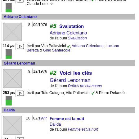
Claude Lemesle
Adriano Celentano
8.
09/1976
#5
Svalutation
Adriano Celentano
de l'album
Svalutation
114
écrit par Vito Pallavicini
,
Adriano Celentano
,
Luciano
pts
Beretta
&
Gino Santercole
Gérard Lenorman
9.
12/1976
#2
Voici les clés
Gérard Lenorman
de l'album
Drôles de chansons
253
écrit par Toto Cutugno, Vito Pallavicini
& Pierre Delanoë
pts
Dalida
10.
02/
1977
Femme est la nuit
Dalida
de l'album
Femme est la nuit