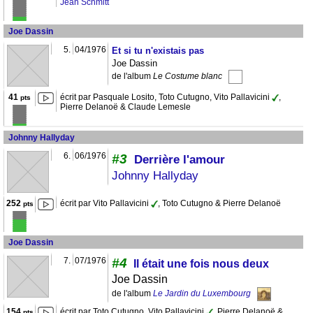
Jean Schmitt
Joe Dassin
5.
04/1976
Et si tu n'existais pas
Joe Dassin
de l'album
Le Costume blanc
41
écrit par Pasquale Losito, Toto Cutugno, Vito Pallavicini
,
pts
Pierre Delanoë & Claude Lemesle
Johnny Hallyday
6.
06/1976
#3
Derrière l'amour
Johnny Hallyday
252
écrit par Vito Pallavicini
, Toto Cutugno & Pierre Delanoë
pts
Joe Dassin
7.
07/1976
#4
Il était une fois nous deux
Joe Dassin
de l'album
Le Jardin du Luxembourg
154
écrit par Toto Cutugno, Vito Pallavicini
, Pierre Delanoë &
pts