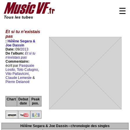
☰
Tous les tubes
Et si tu n'existais
pas
:
Hélène Segara &
Joe Dassin
Date:
09/
2013
De l'album:
Et si tu
n'existais pas
Commentaire:
écrit par
Pasquale
Losito
,
Toto Cutugno
,
Vito Pallavicini
,
Claude Lemesle
&
Pierre Delanoë
Chart
Debut
Peak
date
pos.
Hélène Segara & Joe Dassin • chronologie des singles