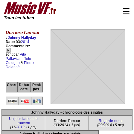
☰
Tous les tubes
Derrière l'amour
:
Johnny Hallyday
Date:
03/
2014
Commentaire:
R
écrit par
Vito
Pallavicini
,
Toto
Cutugno
&
Pierre
Delanoë
Chart
Debut
Peak
date
pos.
Johnny Hallyday • chronologie des singles
Un jour l'amour te
Derrière l'amour
Regarde-nous
trouvera
(03/2014 • 1 pts)
(09/2014 • 5 pts)
(11/
2013
• 1 pts)
Johnny Hallyday • singles par points