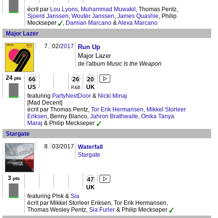
écrit par
Lou Lyons
,
Muhammad Muwakil
, Thomas Pentz,
Sjoerd Janssen
,
Wouter Janssen
,
James Quashie
, Philip
Meckseper
,
Damian Marcano
&
Alexa Marcano
Major Lazer
7.
02/
2017
Run Up
Major Lazer
de l'album
Music Is the Weapon
24
pts
66
26
20
US
UK
R&B
featuring
PartyNextDoor
&
Nicki Minaj
[Mad Decent]
écrit par Thomas Pentz,
Tor Erik Hermansen
,
Mikkel Storleer
Eriksen
, Benny Blanco,
Jahron Brathwaite
,
Onika Tanya
Maraj
& Philip Meckseper
Stargate
8.
03/2017
Waterfall
Stargate
3
pts
47
UK
featuring P!nk &
Sia
écrit par Mikkel Storleer Eriksen, Tor Erik Hermansen,
Thomas Wesley Pentz,
Sia Furler
& Philip Meckseper