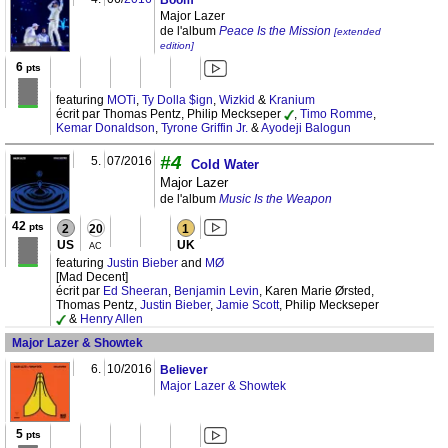
Boom
Major Lazer
de l'album
Peace Is the Mission
[extended
edition]
6
pts
featuring
MOTi
,
Ty Dolla $ign
,
Wizkid
&
Kranium
écrit par Thomas Pentz, Philip Meckseper
,
Timo Romme
,
Kemar Donaldson
,
Tyrone Griffin Jr.
&
Ayodeji Balogun
#4
5.
07/2016
Cold Water
Major Lazer
de l'album
Music Is the Weapon
42
pts
2
20
1
US
UK
AC
featuring
Justin Bieber
and
MØ
[Mad Decent]
écrit par
Ed Sheeran
,
Benjamin Levin
, Karen Marie Ørsted,
Thomas Pentz,
Justin Bieber
,
Jamie Scott
, Philip Meckseper
&
Henry Allen
Major Lazer & Showtek
6.
10/2016
Believer
Major Lazer & Showtek
5
pts