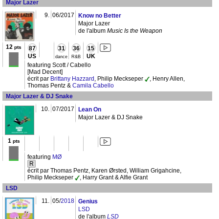
Major Lazer
9.
06/2017
Know no Better
Major Lazer
de l'album
Music Is the Weapon
12
pts
87
31
36
15
US
UK
dance
R&B
featuring Scott / Cabello
[Mad Decent]
écrit par
Brittany Hazzard
, Philip Meckseper
, Henry Allen,
Thomas Pentz &
Camila Cabello
Major Lazer & DJ Snake
10.
07/2017
Lean On
Major Lazer & DJ Snake
1
pts
featuring
MØ
R
écrit par Thomas Pentz, Karen Ørsted, William Grigahcine,
Philip Meckseper
, Harry Grant & Alfie Grant
LSD
11.
05/
2018
Genius
LSD
de l'album
LSD