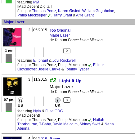
featuring
MØ
[Mad Decent Digital]
écrit par
Thomas Pentz
,
Karen Ørsted
,
William Grigahcine
,
Philip Meckseper
,
Harry Grant
&
Alfie Grant
Major Lazer
2.
05/2015
Too Original
Major Lazer
de l'album
Peace Is the Mission
1
pts
featuring
Elliphant
&
Jovi Rockwell
écrit par Thomas Pentz, Philip Meckseper
,
Ellinor
Olovsdotter
,
Joelle Clarke
&
Tommy Tysper
#2
3.
11/2015
Light It Up
Major Lazer
de l'album
Peace Is the Mission
57
pts
73
7
US
UK
featuring
Nyla
&
Fuse ODG
[Mad Decent]
écrit par Thomas Pentz, Philip Meckseper
,
Nailah
Thorbourne
,
T-Baby
,
David Malcolm
,
Sidney Swift
&
Nana
Abiona
4.
06/
2016