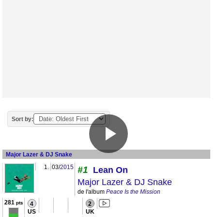
Sort by:
Major Lazer & DJ Snake
1.
03/
2015
#1
Lean On
Major Lazer & DJ Snake
de l'album
Peace Is the Mission
281
pts
4
2
US
UK