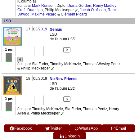
[Columbia]
écrit par
Mark Ronson
, Diplo,
Diana Gordon
,
Romy Madley
Croft
,
Dua Lipa
, Philip Meckseper
,
Jacob Olofsson
,
Rami
Dawod
,
Maxime Picard
&
Clément Picard
LSD
17.
03/
2019
Genius
LSD
de l'album
LSD
1
pts
R
écrit par Sia Furler, Timothy McKenzie, Thomas Wesley Pentz
& Philip Meckseper
18.
05/2019
No New Friends
LSD
de l'album
LSD
1
pts
écrit par Timothy McKenzie, Sia Furler, Thomas Pentz, Henry
Allen & Philip Meckseper
Facebook
Twitter
WhatsApp
Email
LinkedIn