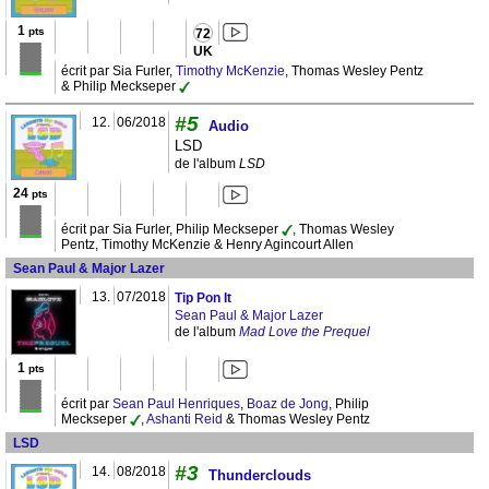
1
pts
72
UK
écrit par Sia Furler,
Timothy McKenzie
, Thomas Wesley Pentz
& Philip Meckseper
#5
12.
06/2018
Audio
LSD
de l'album
LSD
24
pts
écrit par Sia Furler, Philip Meckseper
, Thomas Wesley
Pentz, Timothy McKenzie & Henry Agincourt Allen
Sean Paul & Major Lazer
13.
07/2018
Tip Pon It
Sean Paul & Major Lazer
de l'album
Mad Love the Prequel
1
pts
écrit par
Sean Paul Henriques
,
Boaz de Jong
, Philip
Meckseper
,
Ashanti Reid
& Thomas Wesley Pentz
LSD
#3
14.
08/2018
Thunderclouds