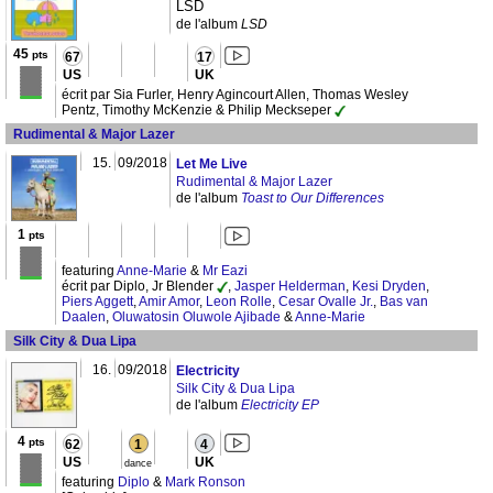
LSD
de l'album
LSD
45
pts
67
17
US
UK
écrit par Sia Furler, Henry Agincourt Allen, Thomas Wesley
Pentz, Timothy McKenzie & Philip Meckseper
Rudimental & Major Lazer
15.
09/2018
Let Me Live
Rudimental & Major Lazer
de l'album
Toast to Our Differences
1
pts
featuring
Anne-Marie
&
Mr Eazi
écrit par Diplo, Jr Blender
,
Jasper Helderman
,
Kesi Dryden
,
Piers Aggett
,
Amir Amor
,
Leon Rolle
,
Cesar Ovalle Jr.
,
Bas van
Daalen
,
Oluwatosin Oluwole Ajibade
&
Anne-Marie
Silk City & Dua Lipa
16.
09/2018
Electricity
Silk City & Dua Lipa
de l'album
Electricity EP
4
pts
62
1
4
US
UK
dance
featuring
Diplo
&
Mark Ronson