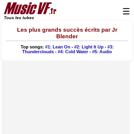
☰
Tous les tubes
Les plus grands succès écrits par Jr
Blender
Top songs:
#1: Lean On
-
#2: Light It Up
-
#3:
Thunderclouds
-
#4: Cold Water
-
#5: Audio