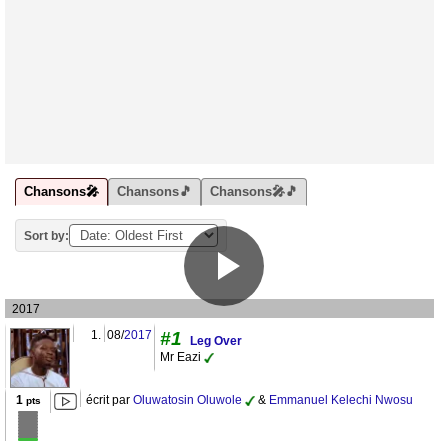
Chansons🎤
Chansons🎵
Chansons🎤🎵
Sort by:
2017
1.
08/
2017
#1
Leg Over
Mr Eazi
1
écrit par
Oluwatosin Oluwole
&
Emmanuel Kelechi Nwosu
pts