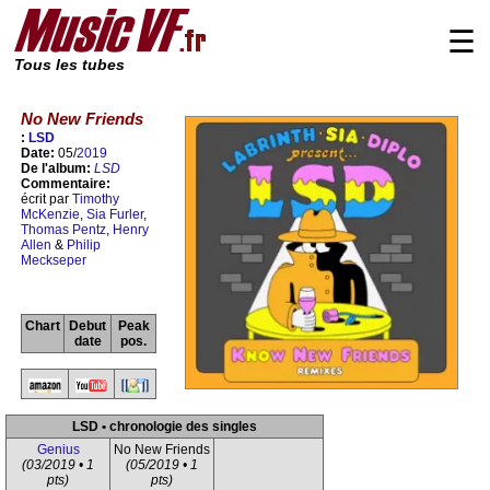
☰
Tous les tubes
No New Friends
:
LSD
Date:
05/
2019
De l'album:
LSD
Commentaire:
écrit par
Timothy
McKenzie
,
Sia Furler
,
Thomas Pentz
,
Henry
Allen
&
Philip
Meckseper
Chart
Debut
Peak
date
pos.
LSD • chronologie des singles
Genius
No New Friends
(03/2019 • 1
(05/2019 • 1
pts)
pts)