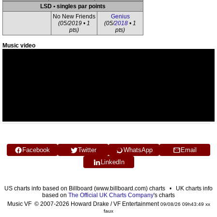
LSD • singles par points
No New Friends
Genius
(05/2019 • 1
(05/
2018
• 1
pts)
pts)
Music video
Facebook
Twitter
WhatsApp
Email
LinkedIn
US charts info based on Billboard (www.billboard.com) charts • UK charts info
based on
The Official UK Charts Company
's charts
Music VF © 2007-2026 Howard Drake / VF Entertainment
09/08/26 09h43:49 xx
faux