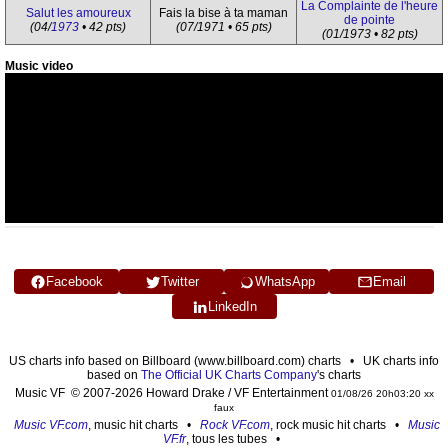
La Complainte de l'heure
Salut les amoureux
Fais la bise à ta maman
de pointe
(04/
1973
• 42 pts)
(07/1971 • 65 pts)
(01/1973 • 82 pts)
Music video
Facebook
Twitter
WhatsApp
Email
LinkedIn
US charts info based on Billboard (www.billboard.com) charts • UK charts info
based on
The Official UK Charts Company
's charts
Music VF © 2007-2026 Howard Drake / VF Entertainment
01/08/26 20h03:20 xx
faux
Music VF.com
, music hit charts •
Rock VF.com
, rock music hit charts •
Music
VF.fr
, tous les tubes •