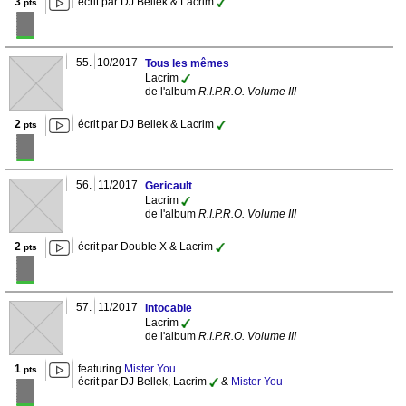
3
écrit par DJ Bellek & Lacrim
pts
55.
10/2017
Tous les mêmes
Lacrim
de l'album
R.I.P.R.O. Volume III
2
écrit par DJ Bellek & Lacrim
pts
56.
11/2017
Gericault
Lacrim
de l'album
R.I.P.R.O. Volume III
2
écrit par Double X & Lacrim
pts
57.
11/2017
Intocable
Lacrim
de l'album
R.I.P.R.O. Volume III
1
featuring
Mister You
pts
écrit par DJ Bellek, Lacrim
&
Mister You