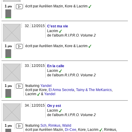
1
écrit par Aurélien Mazin, Kore & Lacrim
pts
32.
12/2015
C'est ma vie
Lacrim
de l'album
R.I.P.R.O. Volume 2
1
écrit par Aurélien Mazin, Kore & Lacrim
pts
33.
12/2015
En la calle
Lacrim
de l'album
R.I.P.R.O. Volume 2
1
featuring
Yandel
pts
écrit par Kore,
El Arma Secreta
,
Tainy & The MeKanics
,
Lacrim
&
Yandel
34.
12/2015
On y est
Lacrim
de l'album
R.I.P.R.O. Volume 2
1
featuring
Sch
,
Rimkus
,
Walid
pts
écrit par Aurélien Mazin,
Di-Cee
, Kore, Lacrim
, Rimkus,