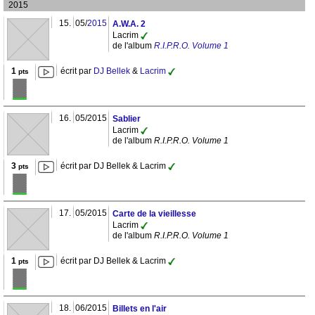
2015
15.
05/
2015
A.W.A. 2
Lacrim
de l'album
R.I.P.R.O. Volume 1
1
écrit par
DJ Bellek
&
Lacrim
pts
16.
05/2015
Sablier
Lacrim
de l'album
R.I.P.R.O. Volume 1
3
écrit par DJ Bellek & Lacrim
pts
17.
05/2015
Carte de la vieillesse
Lacrim
de l'album
R.I.P.R.O. Volume 1
1
écrit par DJ Bellek & Lacrim
pts
18.
06/2015
Billets en l'air