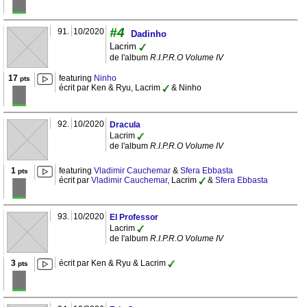
#4
91.
10/2020
Dadinho
Lacrim
de l'album
R.I.P.R.O Volume IV
17
featuring
Ninho
pts
écrit par Ken & Ryu, Lacrim
& Ninho
92.
10/2020
Dracula
Lacrim
de l'album
R.I.P.R.O Volume IV
1
featuring
Vladimir Cauchemar
&
Sfera Ebbasta
pts
écrit par
Vladimir Cauchemar
, Lacrim
&
Sfera Ebbasta
93.
10/2020
El Professor
Lacrim
de l'album
R.I.P.R.O Volume IV
3
écrit par Ken & Ryu & Lacrim
pts