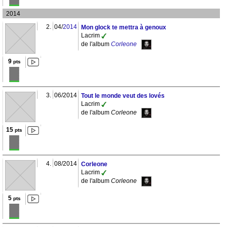
2014
2.
04/
2014
Mon glock te mettra à genoux
Lacrim
de l'album
Corleone
9
pts
3.
06/2014
Tout le monde veut des lovés
Lacrim
de l'album
Corleone
15
pts
4.
08/2014
Corleone
Lacrim
de l'album
Corleone
5
pts