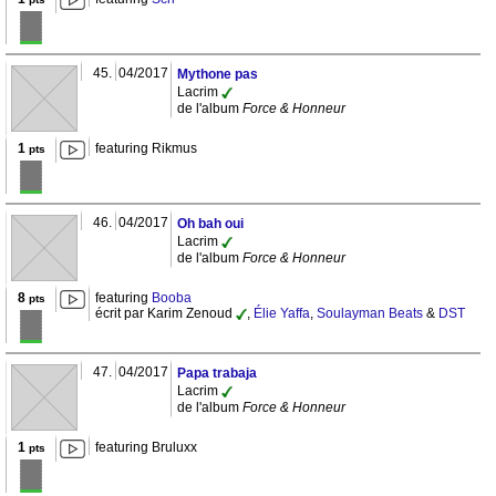
45.
04/2017
Mythone pas
Lacrim
de l'album
Force & Honneur
1
featuring Rikmus
pts
46.
04/2017
Oh bah oui
Lacrim
de l'album
Force & Honneur
8
featuring
Booba
pts
écrit par Karim Zenoud
,
Élie Yaffa
,
Soulayman Beats
&
DST
47.
04/2017
Papa trabaja
Lacrim
de l'album
Force & Honneur
1
featuring Bruluxx
pts