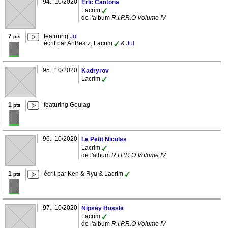
94.
10/2020
Eric Cantona
Lacrim
de l'album
R.I.P.R.O Volume IV
7
featuring
Jul
pts
écrit par AriBeatz, Lacrim
&
Jul
95.
10/2020
Kadryrov
Lacrim
1
featuring Goulag
pts
96.
10/2020
Le Petit Nicolas
Lacrim
de l'album
R.I.P.R.O Volume IV
1
écrit par Ken & Ryu & Lacrim
pts
97.
10/2020
Nipsey Hussle
Lacrim
de l'album
R.I.P.R.O Volume IV