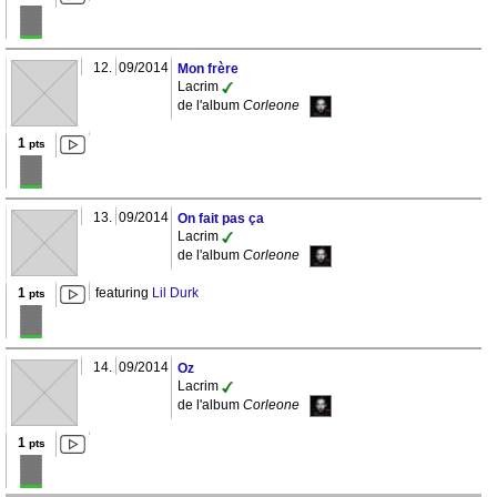
12.
09/2014
Mon frère
Lacrim
de l'album
Corleone
1
pts
13.
09/2014
On fait pas ça
Lacrim
de l'album
Corleone
1
featuring
Lil Durk
pts
14.
09/2014
Oz
Lacrim
de l'album
Corleone
1
pts