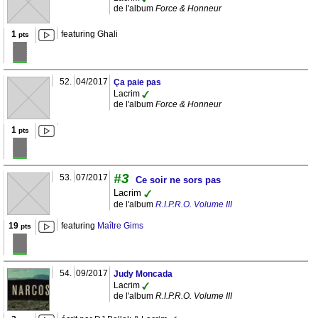
de l'album
Force & Honneur
1
featuring Ghali
pts
52.
04/2017
Ça paie pas
Lacrim
de l'album
Force & Honneur
1
pts
#3
53.
07/2017
Ce soir ne sors pas
Lacrim
de l'album
R.I.P.R.O. Volume III
19
featuring
Maître Gims
pts
54.
09/2017
Judy Moncada
Lacrim
de l'album
R.I.P.R.O. Volume III