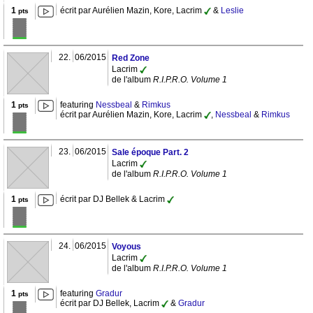
1
écrit par Aurélien Mazin, Kore, Lacrim
&
Leslie
pts
22.
06/2015
Red Zone
Lacrim
de l'album
R.I.P.R.O. Volume 1
1
featuring
Nessbeal
&
Rimkus
pts
écrit par Aurélien Mazin, Kore, Lacrim
,
Nessbeal
&
Rimkus
23.
06/2015
Sale époque Part. 2
Lacrim
de l'album
R.I.P.R.O. Volume 1
1
écrit par DJ Bellek & Lacrim
pts
24.
06/2015
Voyous
Lacrim
de l'album
R.I.P.R.O. Volume 1
1
featuring
Gradur
pts
écrit par DJ Bellek, Lacrim
&
Gradur