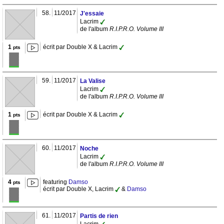
58.
11/2017
J'essaie
Lacrim
de l'album
R.I.P.R.O. Volume III
1
écrit par Double X & Lacrim
pts
59.
11/2017
La Valise
Lacrim
de l'album
R.I.P.R.O. Volume III
1
écrit par Double X & Lacrim
pts
60.
11/2017
Noche
Lacrim
de l'album
R.I.P.R.O. Volume III
4
featuring
Damso
pts
écrit par Double X, Lacrim
&
Damso
61.
11/2017
Partis de rien