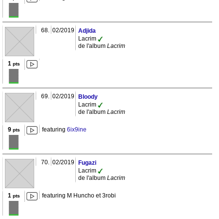
68.
02/2019
Adjida
Lacrim
de l'album
Lacrim
1
pts
69.
02/2019
Bloody
Lacrim
de l'album
Lacrim
9
featuring
6ix9ine
pts
70.
02/2019
Fugazi
Lacrim
de l'album
Lacrim
1
featuring M Huncho et 3robi
pts