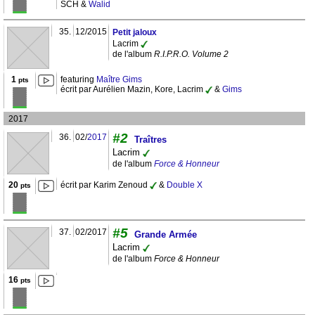
SCH &
Walid
35.
12/2015
Petit jaloux
Lacrim
de l'album
R.I.P.R.O. Volume 2
1
featuring
Maître Gims
pts
écrit par Aurélien Mazin, Kore, Lacrim
&
Gims
2017
#2
36.
02/
2017
Traîtres
Lacrim
de l'album
Force & Honneur
20
écrit par Karim Zenoud
&
Double X
pts
#5
37.
02/2017
Grande Armée
Lacrim
de l'album
Force & Honneur
16
pts