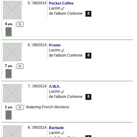
5.
08/2014
Pocket Coffee
Lacrim
de l'album
Corleone
4
pts
6.
08/2014
Pronto
Lacrim
de l'album
Corleone
7
pts
7.
09/2014
A.W.A.
Lacrim
de l'album
Corleone
1
featuring
French Montana
pts
8.
09/2014
Barbade
Lacrim