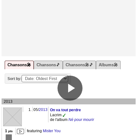
Chansons🎤
Chansons🎵
Chansons🎤🎵
Albums🎤
Sort by:
2013
1.
05/
2013
On va tout perdre
Lacrim
de l'album
Né pour mourir
1
featuring
Mister You
pts