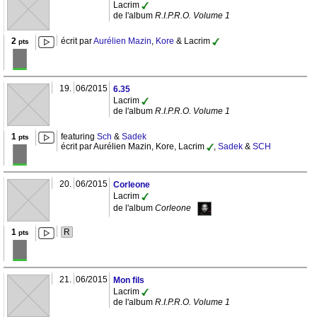
Lacrim
de l'album
R.I.P.R.O. Volume 1
2
écrit par
Aurélien Mazin
,
Kore
& Lacrim
pts
19.
06/2015
6.35
Lacrim
de l'album
R.I.P.R.O. Volume 1
1
featuring
Sch
&
Sadek
pts
écrit par Aurélien Mazin, Kore, Lacrim
,
Sadek
&
SCH
20.
06/2015
Corleone
Lacrim
de l'album
Corleone
1
R
pts
21.
06/2015
Mon fils
Lacrim
de l'album
R.I.P.R.O. Volume 1