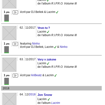
Lacrim
de l'album
R.I.P.R.O. Volume III
1
écrit par DJ Bellek & Lacrim
pts
62.
11/2017
Veux-tu ?
Lacrim
de l'album
R.I.P.R.O. Volume III
1
featuring
Ninho
pts
écrit par DJ Bellek, Lacrim
&
Ninho
63.
11/2017
Vory v zakone
Lacrim
de l'album
R.I.P.R.O. Volume III
1
écrit par
AriBeatz
& Lacrim
pts
2018
64.
12/
2018
Jon Snow
Lacrim
de l'album
Lacrim