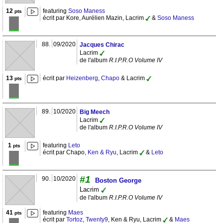
12
featuring
Soso Maness
pts
écrit par Kore, Aurélien Mazin, Lacrim
&
Soso Maness
88.
09/2020
Jacques Chirac
Lacrim
de l'album
R.I.P.R.O Volume IV
13
écrit par
Heizenberg
,
Chapo
& Lacrim
pts
89.
10/2020
Big Meech
Lacrim
de l'album
R.I.P.R.O Volume IV
1
featuring
Leto
pts
écrit par Chapo,
Ken & Ryu
, Lacrim
&
Leto
#1
90.
10/2020
Boston George
Lacrim
de l'album
R.I.P.R.O Volume IV
41
featuring
Maes
pts
écrit par
Tortoz
,
Twenty9
, Ken & Ryu, Lacrim
&
Maes