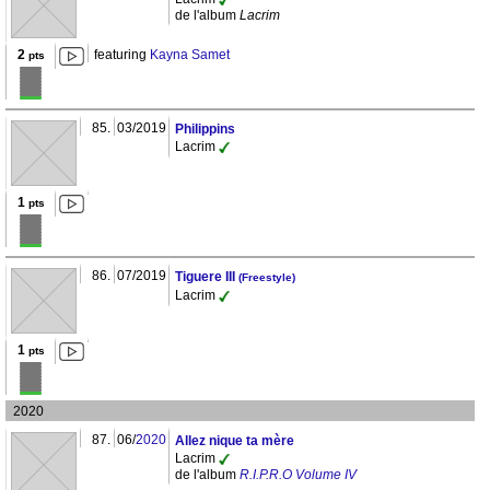
de l'album
Lacrim
2
featuring
Kayna Samet
pts
85.
03/2019
Philippins
Lacrim
1
pts
86.
07/2019
Tiguere III
(Freestyle)
Lacrim
1
pts
2020
87.
06/
2020
Allez nique ta mère
Lacrim
de l'album
R.I.P.R.O Volume IV