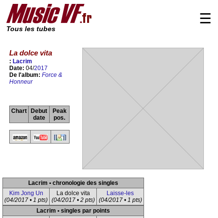
☰
Tous les tubes
La dolce vita
:
Lacrim
Date:
04/
2017
De l'album:
Force &
Honneur
Chart
Debut
Peak
date
pos.
Lacrim • chronologie des singles
Kim Jong Un
La dolce vita
Laisse-les
(04/2017 • 1 pts)
(04/2017 • 2 pts)
(04/2017 • 1 pts)
Lacrim • singles par points