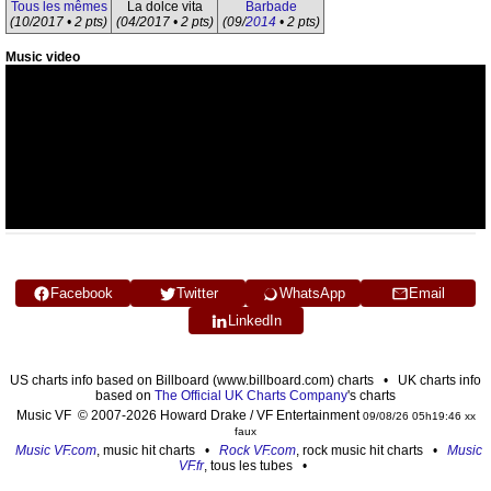
Tous les mêmes
La dolce vita
Barbade
(10/2017 • 2 pts)
(04/2017 • 2 pts)
(09/
2014
• 2 pts)
Music video
Facebook
Twitter
WhatsApp
Email
LinkedIn
US charts info based on Billboard (www.billboard.com) charts • UK charts info
based on
The Official UK Charts Company
's charts
Music VF © 2007-2026 Howard Drake / VF Entertainment
09/08/26 05h19:46 xx
faux
Music VF.com
, music hit charts •
Rock VF.com
, rock music hit charts •
Music
VF.fr
, tous les tubes •