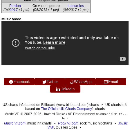
Pardon...
On va tout perdre
Laisse-les
(04/
2017
• 1 pts)
(05/2013 • 1 pts)
(04/2017 • 1 pts)
Music video
Facebook
Twitter
WhatsApp
Email
LinkedIn
US charts info based on Billboard (www.billboard.com) charts • UK charts info
based on
The Official UK Charts Company
's charts
Music VF © 2007-2026 Howard Drake / VF Entertainment
08/08/26 18h31:17 xx
faux
Music VF.com
, music hit charts •
Rock VF.com
, rock music hit charts •
Music
VF.fr
, tous les tubes •