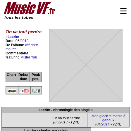
☰
Tous les tubes
On va tout perdre
:
Lacrim
Date:
05/
2013
De l'album:
Né pour
mourir
Commentaire:
featuring
Mister You
Chart
Debut
Peak
date
pos.
Lacrim • chronologie des singles
Mon glock te mettra à
On va tout perdre
genoux
(05/2013 • 1 pts)
(04/
2014
• 9 pts)
Lacrim • singles par points