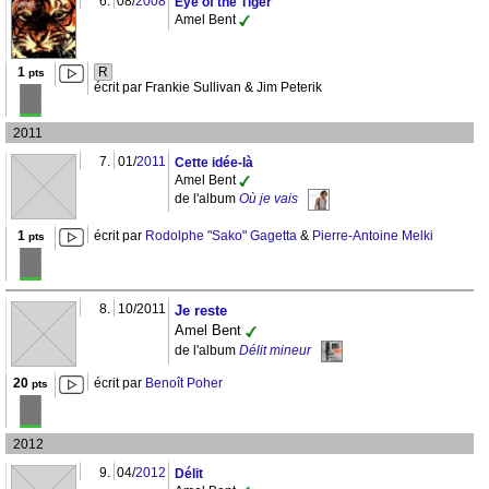
6.
08/
2008
Eye of the Tiger
Amel Bent
1
R
pts
écrit par Frankie Sullivan & Jim Peterik
2011
7.
01/
2011
Cette idée-là
Amel Bent
de l'album
Où je vais
1
écrit par
Rodolphe "Sako" Gagetta
&
Pierre-Antoine Melki
pts
8.
10/2011
Je reste
Amel Bent
de l'album
Délit mineur
20
écrit par
Benoît Poher
pts
2012
9.
04/
2012
Délit