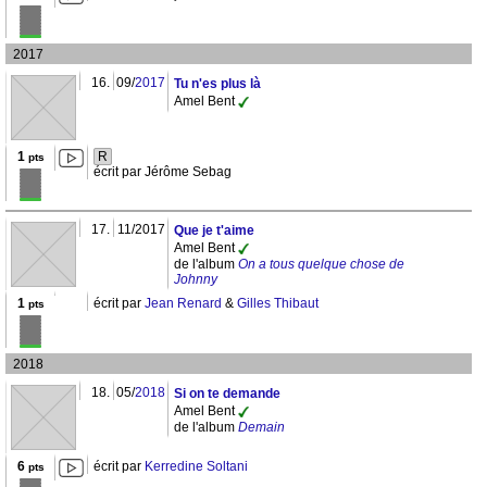
2017
16.
09/
2017
Tu n'es plus là
Amel Bent
1
R
pts
écrit par Jérôme Sebag
17.
11/2017
Que je t'aime
Amel Bent
de l'album
On a tous quelque chose de
Johnny
1
écrit par
Jean Renard
&
Gilles Thibaut
pts
2018
18.
05/
2018
Si on te demande
Amel Bent
de l'album
Demain
6
écrit par
Kerredine Soltani
pts