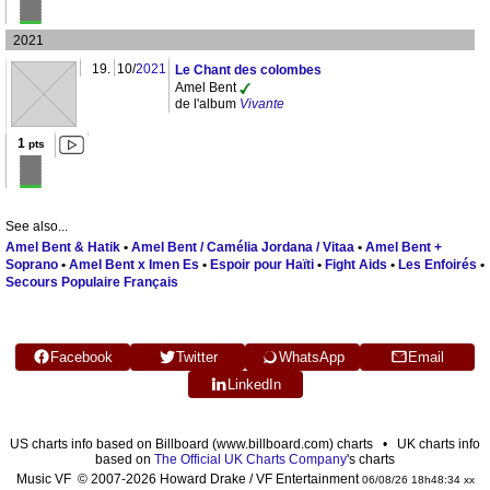
2021
19.
10/
2021
Le Chant des colombes
Amel Bent
de l'album
Vivante
1
pts
See also...
Amel Bent & Hatik
•
Amel Bent / Camélia Jordana / Vitaa
•
Amel Bent +
Soprano
•
Amel Bent x Imen Es
•
Espoir pour Haïti
•
Fight Aids
•
Les Enfoirés
•
Secours Populaire Français
Facebook
Twitter
WhatsApp
Email
LinkedIn
US charts info based on Billboard (www.billboard.com) charts • UK charts info
based on
The Official UK Charts Company
's charts
Music VF © 2007-2026 Howard Drake / VF Entertainment
06/08/26 18h48:34 xx