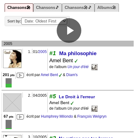
Chansons🎤
Chansons🎵
Chansons🎤🎵
Albums🎤
Sort by:
2005
1.
01/
2005
#1
Ma philosophie
Amel Bent
de l'album
Un jour d'été
201
écrit par
Amel Bent
&
Diam's
pts
#5
2.
04/2005
Le Droit à l'erreur
Amel Bent
de l'album
Un jour d'été
67
écrit par
Humphrey Milondo
&
François Welgryn
pts
3.
10/2005