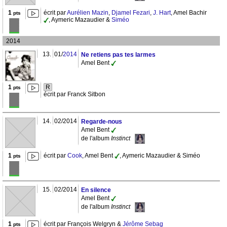
1
écrit par
Aurélien Mazin
,
Djamel Fezari
,
J. Hart
, Amel Bachir
pts
, Aymeric Mazaudier &
Siméo
2014
13.
01/
2014
Ne retiens pas tes larmes
Amel Bent
1
R
pts
écrit par Franck Sitbon
14.
02/2014
Regarde-nous
Amel Bent
de l'album
Instinct
1
écrit par
Cook
, Amel Bent
, Aymeric Mazaudier & Siméo
pts
15.
02/2014
En silence
Amel Bent
de l'album
Instinct
1
écrit par François Welgryn &
Jérôme Sebag
pts