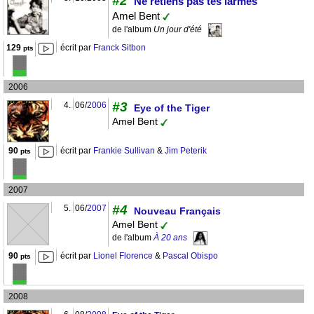
#2
Ne retiens pas tes larmes
Amel Bent
de l'album
Un jour d'été
129
écrit par
Franck Sitbon
pts
2006
#3
4.
06/
2006
Eye of the Tiger
Amel Bent
90
écrit par
Frankie Sullivan
&
Jim Peterik
pts
2007
#4
5.
06/
2007
Nouveau Français
Amel Bent
de l'album
À 20 ans
90
écrit par
Lionel Florence
&
Pascal Obispo
pts
2008