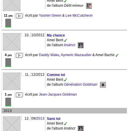
Amel Bent
de l'album
Délit mineur
11
écrit par
Yasmin Green
&
Lee McCutcheon
pts
10.
10/2012
Ma chance
Amel Bent
de l'album
Instinct
4
écrit par
Daddy Waku
,
Aymeric Mazaudier
& Amel Bachir
pts
11.
12/2012
Comme toi
Amel Bent
de l'album
Génération Goldman
1
écrit par
Jean-Jacques Goldman
pts
2013
12.
09/
2013
Sans toi
Amel Bent
de l'album
Instinct