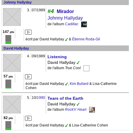
Johnny Hallyday
3.
07/1989
#4
Mirador
Johnny Hallyday
de l'album
Cadillac
147
pts
écrit par David Hallyday
&
Étienne Roda-Gil
David Hallyday
4.
09/1989
Listening
David Hallyday
de l'album
True Cool
57
pts
écrit par David Hallyday
,
Kim Bullard
& Lisa-Catherine
Cohen
5.
10/
1990
Tears of the Earth
David Hallyday
de l'album
Rock'n' Heart
82
pts
écrit par David Hallyday
& Lisa-Catherine Cohen