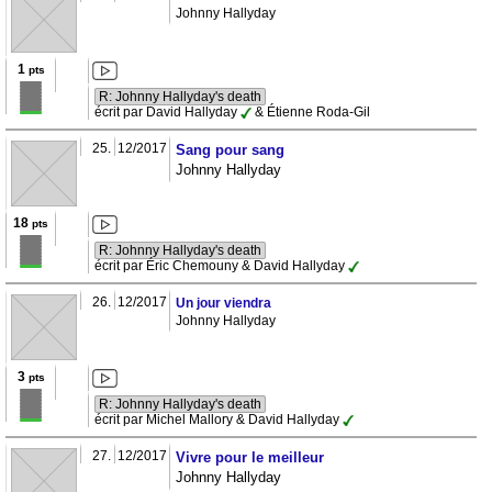
Johnny Hallyday
1
pts
R: Johnny Hallyday's death
écrit par David Hallyday
& Étienne Roda-Gil
25.
12/2017
Sang pour sang
Johnny Hallyday
18
pts
R: Johnny Hallyday's death
écrit par Éric Chemouny & David Hallyday
26.
12/2017
Un jour viendra
Johnny Hallyday
3
pts
R: Johnny Hallyday's death
écrit par Michel Mallory & David Hallyday
27.
12/2017
Vivre pour le meilleur
Johnny Hallyday