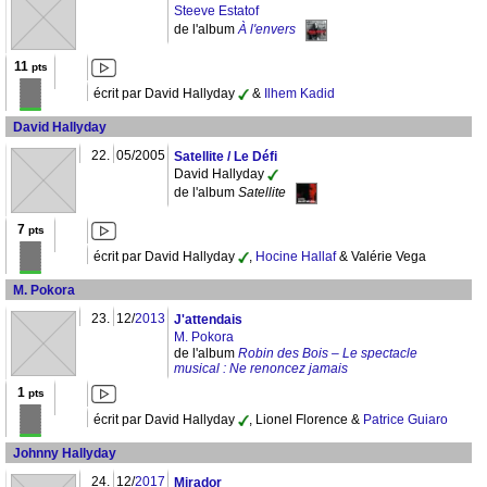
Steeve Estatof
de l'album
À l'envers
11
pts
écrit par David Hallyday
&
Ilhem Kadid
David Hallyday
22.
05/2005
Satellite / Le Défi
David Hallyday
de l'album
Satellite
7
pts
écrit par David Hallyday
,
Hocine Hallaf
& Valérie Vega
M. Pokora
23.
12/
2013
J'attendais
M. Pokora
de l'album
Robin des Bois ‎– Le spectacle
musical : Ne renoncez jamais
1
pts
écrit par David Hallyday
, Lionel Florence &
Patrice Guiaro
Johnny Hallyday
24.
12/
2017
Mirador