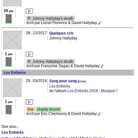
29
pts
R: Johnny Hallyday's death
écrit par Lionel Florence & David Hallyday
28.
12/2017
Quelques cris
Johnny Hallyday
1
pts
R: Johnny Hallyday's death
écrit par Françoise Sagan & David Hallyday
Les Enfoirés
29.
03/
2018
Sang pour sang
(Live)
Les Enfoirés
de l'album
Les Enfoirés 2018 : Musique !
1
pts
live
charity record
écrit par Éric Chemouny & David Hallyday
See also...
Les Enfoirés