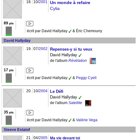
18.
10/
2001
Un monde à refaire
Cylia
89
pts
écrit par David Hallyday
& Éric Chemouny
David Hallyday
19.
07/
2002
Repenses-y si tu veux
David Hallyday
de l'album
Révélation
17
pts
écrit par David Hallyday
&
Peggy Cyell
20.
10/
2004
Le Défi
David Hallyday
de l'album
Satellite
35
pts
écrit par David Hallyday
&
Valérie Vega
Steeve Estatof
21.
04/
2005
Ma vie devant toi