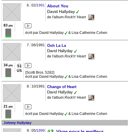
6.
02/
1991
About You
David Hallyday
de l'album
Rock'n' Heart
83
pts
écrit par David Hallyday
& Lisa-Catherine Cohen
7.
06/1991
Ooh La La
David Hallyday
de l'album
Rock'n' Heart
34
pts
51
US
[Scotti Bros. 5282]
écrit par David Hallyday
& Lisa-Catherine Cohen
8.
10/1991
Change of Heart
David Hallyday
de l'album
Rock'n' Heart
21
pts
écrit par David Hallyday
& Lisa-Catherine Cohen
Johnny Hallyday
9.
05/
1999
#3
Vivre pour le meilleur