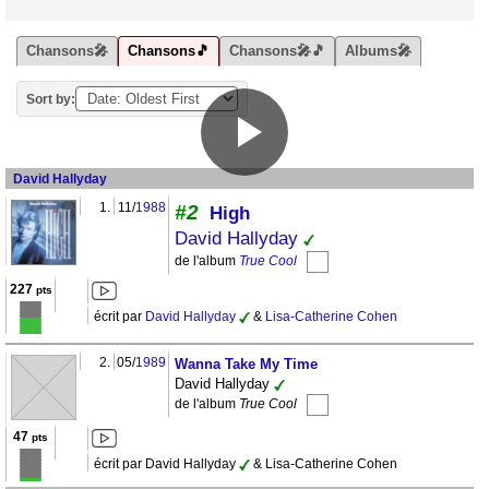
Chansons🎤
Chansons🎵
Chansons🎤🎵
Albums🎤
Sort by:
David Hallyday
1.
11/
1988
#2
High
David Hallyday
de l'album
True Cool
227
pts
écrit par
David Hallyday
&
Lisa-Catherine Cohen
2.
05/
1989
Wanna Take My Time
David Hallyday
de l'album
True Cool
47
pts
écrit par David Hallyday
& Lisa-Catherine Cohen