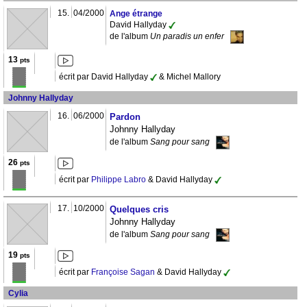
15.
04/2000
Ange étrange
David Hallyday
de l'album
Un paradis un enfer
13
pts
écrit par David Hallyday
& Michel Mallory
Johnny Hallyday
16.
06/2000
Pardon
Johnny Hallyday
de l'album
Sang pour sang
26
pts
écrit par
Philippe Labro
& David Hallyday
17.
10/2000
Quelques cris
Johnny Hallyday
de l'album
Sang pour sang
19
pts
écrit par
Françoise Sagan
& David Hallyday
Cylia