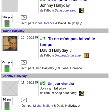
Johnny Hallyday
de l'album
Sang pour sang
147
pts
écrit par
Lionel Florence
& David Hallyday
David Hallyday
10.
06/1999
#1
Tu ne m'as pas laissé le
temps
David Hallyday
de l'album
Un paradis un enfer
279
pts
écrit par David Hallyday
& Lionel Florence
Johnny Hallyday
#5
11.
08/1999
Un jour viendra
Johnny Hallyday
de l'album
Sang pour sang
93
pts
écrit par
Michel Mallory
& David Hallyday