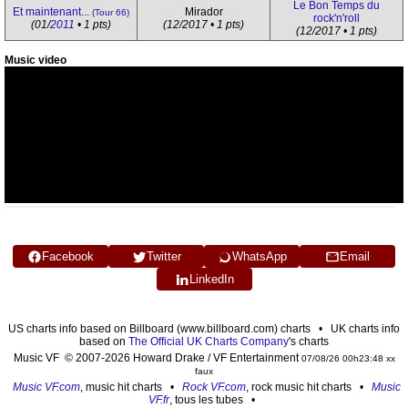
Le Bon Temps du
Et maintenant...
Mirador
(Tour 66)
rock'n'roll
(01/
2011
• 1 pts)
(12/2017 • 1 pts)
(12/2017 • 1 pts)
Music video
Facebook
Twitter
WhatsApp
Email
LinkedIn
US charts info based on Billboard (www.billboard.com) charts • UK charts info
based on
The Official UK Charts Company
's charts
Music VF © 2007-2026 Howard Drake / VF Entertainment
07/08/26 00h23:48 xx
faux
Music VF.com
, music hit charts •
Rock VF.com
, rock music hit charts •
Music
VF.fr
, tous les tubes •