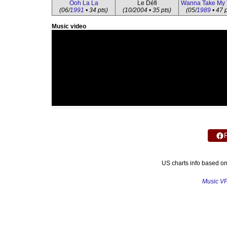
Ooh La La
Le Défi
Wanna Take My 
(06/
1991
• 34 pts)
(10/2004 • 35 pts)
(05/
1989
• 47 p
Music video
US charts info based o
Music V