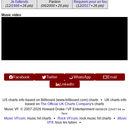
Je t'attends
Pardon
Requiem pour un fou
(12/
1986
• 26 pts)
(06/2000 • 26 pts)
(12/
2017
• 26 pts)
Music video
Facebook
Twitter
WhatsApp
Email
LinkedIn
US charts info based on Billboard (www.billboard.com) charts • UK charts info
based on
The Official UK Charts Company
's charts
Music VF © 2007-2026 Howard Drake / VF Entertainment
08/08/26 22h57:04 xx
faux
Music VF.com
, music hit charts •
Rock VF.com
, rock music hit charts •
Music
VF.fr
, tous les tubes •