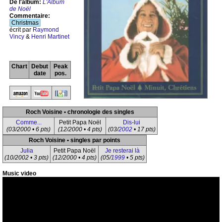
De l'album:
L'Album
de Noël
Commentaire:
Christmas
écrit par
Raymond
Vincy
&
Henri Martinet
Chart
Debut
Peak
date
pos.
Roch Voisine • chronologie des singles
Comme...
Petit Papa Noël
Dis-lui
(03/2000 • 6 pts)
(12/2000 • 4 pts)
(03/
2002
• 17 pts)
Roch Voisine • singles par points
Julia
Petit Papa Noël
Je resterai là
(10/2002 • 3 pts)
(12/2000 • 4 pts)
(05/
1999
• 5 pts)
Music video