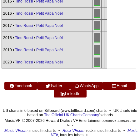
2015 •
Tino Rossi
•
Petit Papa Noël
2016 •
Tino Rossi
•
Petit Papa Noël
2017 •
Tino Rossi
•
Petit Papa Noël
2018 •
Tino Rossi
•
Petit Papa Noël
2019 •
Tino Rossi
•
Petit Papa Noël
2020 •
Tino Rossi
•
Petit Papa Noël
Facebook
Twitter
WhatsApp
Email
LinkedIn
US charts info based on Billboard (www.billboard.com) charts • UK charts info
based on
The Official UK Charts Company
's charts
Music VF © 2007-2026 Howard Drake / VF Entertainment
06/08/26 22h53:19 xx
faux
Music VF.com
, music hit charts •
Rock VF.com
, rock music hit charts •
Music
VF.fr
, tous les tubes •