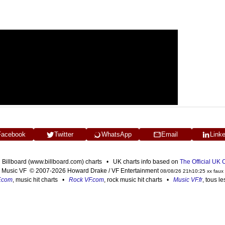
Facebook
Twitter
WhatsApp
Email
Link
n Billboard (www.billboard.com) charts • UK charts info based on
The Official UK
Music VF © 2007-2026 Howard Drake / VF Entertainment
08/08/26 21h10:25 xx faux
F.com
, music hit charts •
Rock VF.com
, rock music hit charts •
Music VF.fr
, tous l