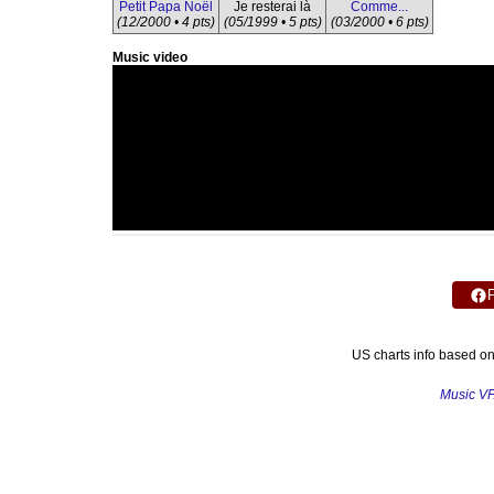
Petit Papa Noël
Je resterai là
Comme...
(12/2000 • 4 pts)
(05/1999 • 5 pts)
(03/2000 • 6 pts)
Music video
US charts info based o
Music V