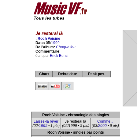
Tous les tubes
Je resterai là
:
Roch Voisine
Date:
05/
1999
De l'album:
Chaque feu
Commentaire:
écrit par
Erick Benzi
Chart
Debut date
Peak pos.
Roch Voisine • chronologie des singles
Laisse-la rêver
Je resterai là
Comme...
(02/
1995
• 1 pts)
(05/1999 • 5 pts)
(03/
2000
• 6 pts)
Roch Voisine • singles par points