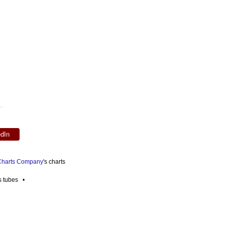
edIn
 Charts Company
's charts
es tubes •